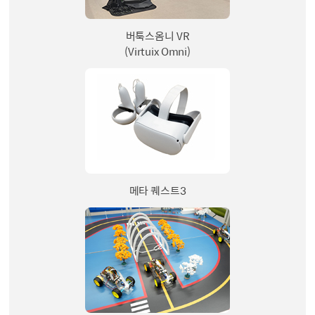
버툭스옴니 VR
(Virtuix Omni)
메타 퀘스트3