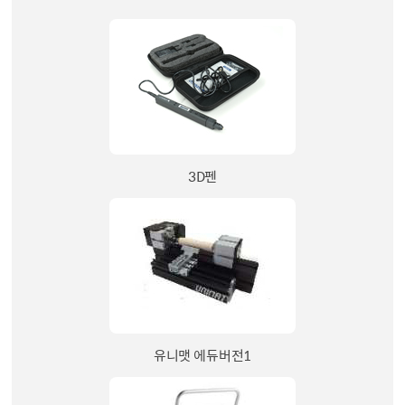
3D펜
유니맷 에듀버전1