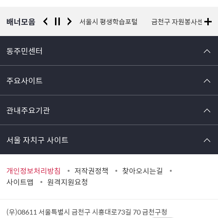
배너모음
경찰청 유실물 통합포털
서울시 평생학습포털
금천구 자원봉사센터
동주민센터
주요사이트
관내주요기관
서울 자치구 사이트
개인정보처리방침
저작권정책
찾아오시는길
사이트맵
원격지원요청
(우)08611 서울특별시 금천구 시흥대로73길 70
금천구청