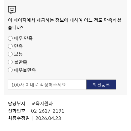
콘
텐
츠
이 페이지에서 제공하는 정보에 대하여 어느 정도 만족하셨
만
습니까?
족
매우 만족
도
만족
조
보통
사
불만족
매우불만족
담
담당부서
교육지원과
당
전화번호
02-2627-2191
자
최종수정일
2026.04.23
정
보