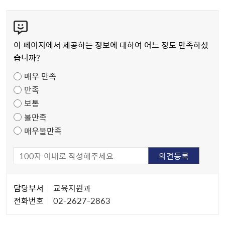
콘
텐
츠
이 페이지에서 제공하는 정보에 대하여 어느 정도 만족하셨
만
습니까?
족
매우 만족
도
만족
조
보통
사
불만족
매우불만족
담
담당부서
교육지원과
당
전화번호
02-2627-2863
자
정