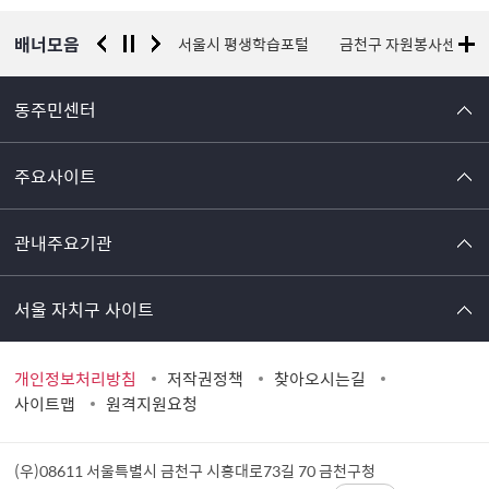
보
배너모음
경찰청 유실물 통합포털
서울시 평생학습포털
금천구 자원봉사센터
동주민센터
주요사이트
관내주요기관
서울 자치구 사이트
개인정보처리방침
저작권정책
찾아오시는길
사이트맵
원격지원요청
(우)08611 서울특별시 금천구 시흥대로73길 70
금천구청