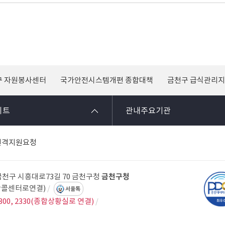
구 자원봉사센터
국가안전시스템개편 종합대책
금천구 급식관리
이트
관내주요기관
원격지원요청
 금천구 시흥대로73길 70 금천구청
금천구청
 다산콜센터로연결)
서울톡
300, 2330(종합상황실로 연결)