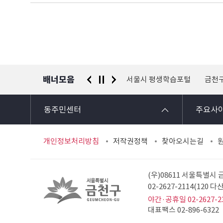
배너모음
 신고센터
경찰청 유실물 통합포털
서울시 평생학습포털
금천
동주민센터
주요사
개인정보처리방침
저작권정책
찾아오시는길
(우)08611 서울특별시
02-2627-2114(120
야간·공휴일 02-2627-2
대표팩스 02-896-6322