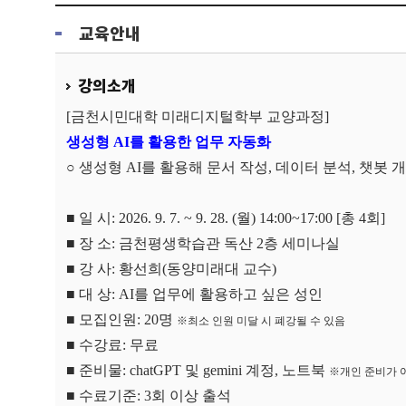
교육안내
강의소개
[
금천시민대학 미래디지털학부 교양과정
]
생성형 AI를 활용한 업무 자동화
○ 생성형 AI를 활용해 문서 작성, 데이터 분석, 챗
■
일 시
: 2026. 9. 7. ~ 9. 28. (
월
) 14:00~17:00 [
총 4
회
]
■
장 소
:
금천평생학습관 독산
2
층 세미나실
■
강 사
: 황선희(동양미래대 교수)
■
대 상
: AI를 업무에 활용하고 싶은 성인
■
모집인원
: 20
명
※
최소 인원 미달 시 폐강될 수 있음
■
수강료
:
무료
■ 준비물: chatGPT 및 gemini 계정, 노트북
※
개인 준비가 
■
수료기준
: 3
회 이상 출석