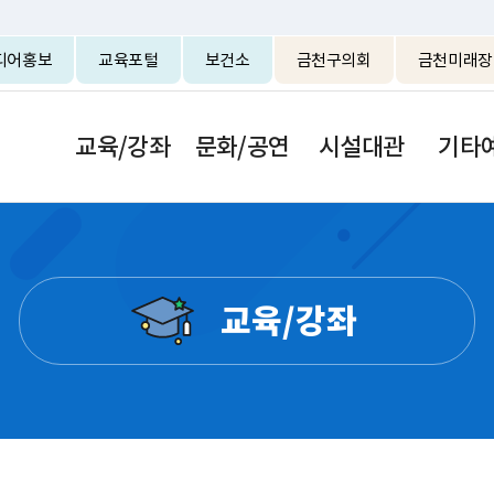
본문 바로가기
디어홍보
교육포털
보건소
금천구의회
금천미래장
교육/강좌
문화/공연
시설대관
기타
교육/강좌