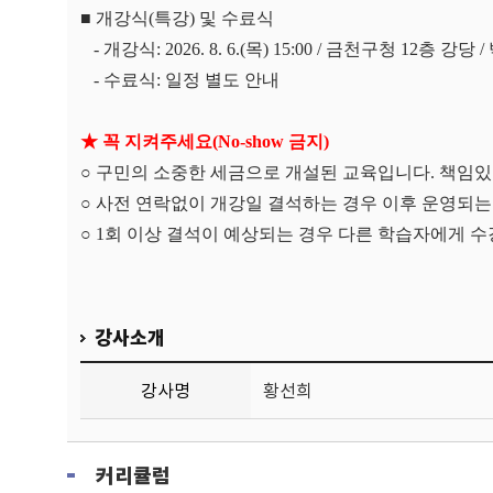
■
개강식
(
특강
)
및 수료식
-
개강식
: 2026. 8. 6.(
목
) 15:00 /
금천구청
12
층 강당
/
-
수료식
:
일정 별도 안내
★
꼭 지켜주세요
(No-show
금지
)
○
구민의 소중한 세금으로 개설된 교육입니다
.
책임있
○
사전 연락없이 개강일 결석하는 경우 이후 운영되는
○
1
회 이상 결석이 예상되는 경우 다른 학습자에게 
강사소개
강사명
황선희
커리큘럼