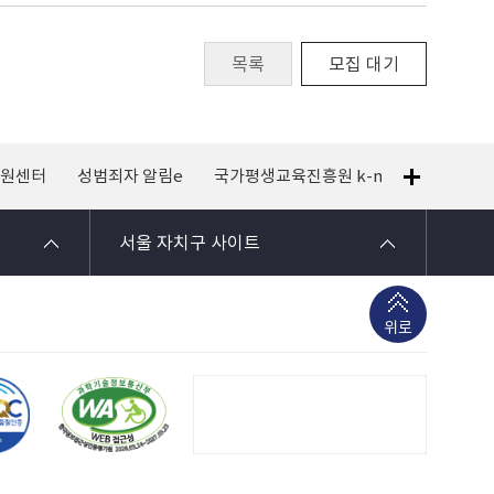
목록
모집 대기
지원센터
성범죄자 알림e
국가평생교육진흥원 k-mooc
120 
서울 자치구 사이트
위로