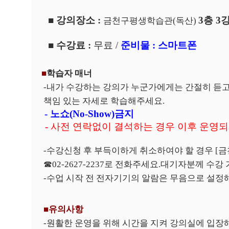
■
강의장소
:
3
층 3
금천구평생학습관
(
독산
)
■
수강료
:
무료
/
준비물
:
스마트폰
■
학습자 매너
-
내가 수강하는 강의가 누군가에게는 간절히 듣고
책임 있는 자세로 학습해주세요
.
- 노쇼
(No-Show)
금지
-
사전 연락없이 결석하는 경우 이후 운영되
-
수강신청 후 부득이하게 취소하여야 할 경우
[
금
☎
02-2627-2237
로 전화주세요
.
대기자분께 수강 
-
수업 시작 전 전자기기의 알람은 무음으로 설
■
유의사항
-
원활한 운영을 위해 시간을 지켜 강의실에 입