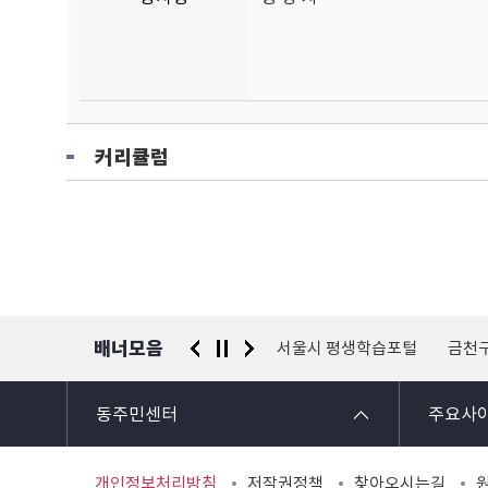
커리큘럼
배너모음
 신고센터
경찰청 유실물 통합포털
서울시 평생학습포털
금천
동주민센터
주요사
개인정보처리방침
저작권정책
찾아오시는길