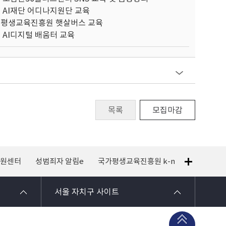
시 AI재단 어디나지원단 교육
시평생교육진흥원 햇살버스 교육
 AI디지털 배움터 교육
목록
모집마감
지원센터
성범죄자 알림e
국가평생교육진흥원 k-mooc
120 
서울 자치구 사이트