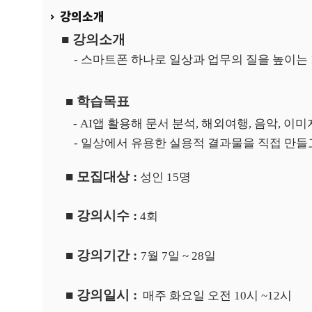
강의소개
■
강의소개
-
스마트폰 하나로 일상과 업무의 질을 높이는
■
학습목표
-
AI
앱 활용해 문서 분석
,
해외여행
,
음악
,
이미지
-
일상에서 유용한 실용적 결과물을 직접 만들
■
모집대상
:
성인
15
명
■
강의시수
:
4
회
■
강의기간
:
7월 7
일
~ 28
일
■
강의일시
:
매주 화요일 오전
10
시
~12
시