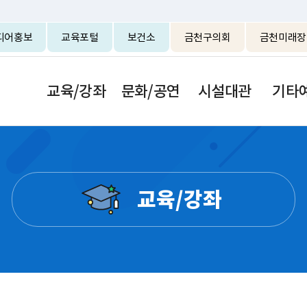
본문 바로가기
디어홍보
교육포털
보건소
금천구의회
금천미래장
교육/강좌
문화/공연
시설대관
기타
교육/강좌