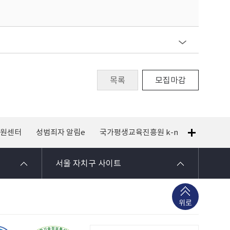
목록
모집마감
지원센터
성범죄자 알림e
국가평생교육진흥원 k-mooc
120 
서울 자치구 사이트
위로