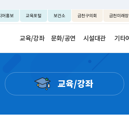
본문 바로가기
디어홍보
교육포털
보건소
금천구의회
금천미래장
교육/강좌
문화/공연
시설대관
기타
교육/강좌