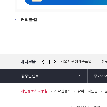
커리큘럼
배너모음
 신고센터
경찰청 유실물 통합포털
서울시 평생학습포털
금천
동주민센터
주요사
개인정보처리방침
저작권정책
찾아오시는길