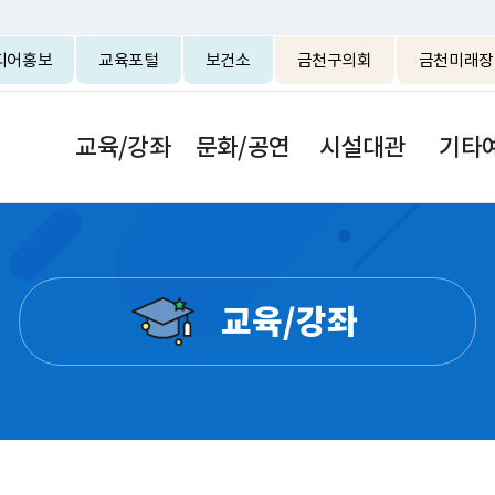
본문 바로가기
디어홍보
교육포털
보건소
금천구의회
금천미래장
교육/강좌
문화/공연
시설대관
기타
교육/강좌