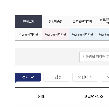
글로벌
전체보기
평생학습관
글로벌인재학당
온
가산동자치회관
독산1동자치회관
독산2동자치회관
독산3
전체
모집중
모집대기
상태
교육명/장소