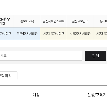
인재학당
정보화교육
금천사이언스큐브
금천구보건소
동네
라인
동자치회관
독산4동자치회관
시흥1동자치회관
시흥2동자치회관
시흥3동
검색
모집마감
대상
신청/교육기