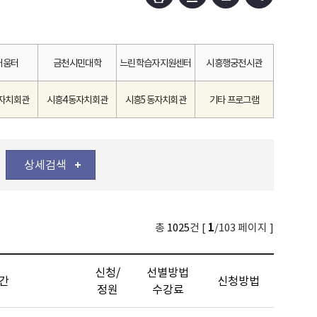
배움터
금천시민대학
느린학습자지원센터
시흥행궁전시관
자치회관
시흥4동자치회관
시흥5동자치회관
기타 프로그램
상세검색
1
총
1025
건 [
/103 페이지 ]
신청/
선별방법
간
신청방법
정원
수강료