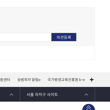
지원센터
성범죄자 알림e
국가평생교육진흥원 k-mooc
120 
서울 자치구 사이트