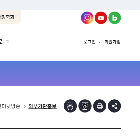
래장학회
료
로그인
회원가입
인터넷방송
외부기관홍보