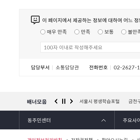
콘
이 페이지에서 제공하는 정보에 대하여 어느 
텐
츠
매우 만족
만족
보통
불만
만
족
도
조
담
담당부서
소통담당관
전화번호
02-2627-
사
당
자
정
보
배너모음
 신고센터
경찰청 유실물 통합포털
서울시 평생학습포털
금천
동주민센터
주요사