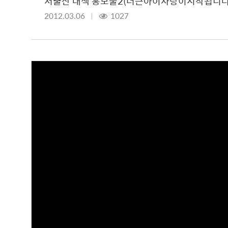
저출산 대책 홍보물2(더큰아이사랑이시작됩니다
2012.03.06
1027