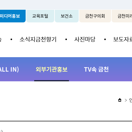
본문 바로가기
미디어홍보
교육포털
보건소
금천구의회
금천미
송
소식지금천향기
사진마당
보도자
L IN)
외부기관홍보
TV속 금천