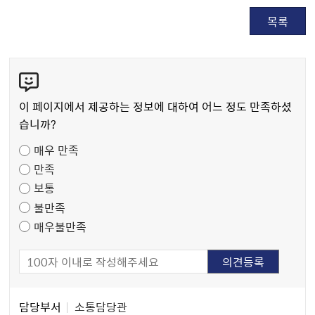
목록
콘
텐
츠
이 페이지에서 제공하는 정보에 대하여 어느 정도 만족하셨
만
습니까?
족
매우 만족
도
만족
조
보통
사
불만족
매우불만족
담
담당부서
소통담당관
당