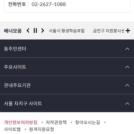
전화번호
02-2627-1088
자
정
보
배너모음
경찰청 유실물 통합포털
서울시 평생학습포털
금천구 자원봉사센터
동주민센터
주요사이트
관내주요기관
서울 자치구 사이트
개인정보처리방침
저작권정책
찾아오시는길
사이트맵
원격지원요청