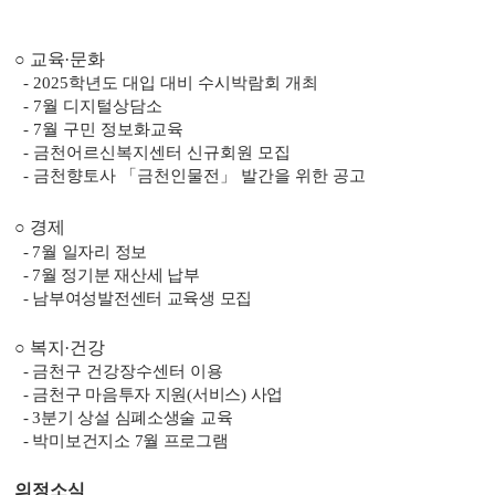
○
교육
·
문화
- 2025
학년도 대입 대비 수시박람회 개최
- 7
월 디지털상담소
- 7
월 구민 정보화교육
-
금천어르신복지센터 신규회원 모집
-
금천향토사
「
금천인물전
」
발간을 위한 공고
○
경제
- 7
월 일자리 정보
-
7
월 정기분 재산세 납부
-
남부여성발전센터 교육생 모집
○
복지
·
건강
-
금천구 건강장수센터 이용
-
금천구 마음투자 지원
(
서비스
)
사업
- 3
분기 상설 심폐소생술 교육
-
박미보건지소
7
월 프로그램
의정소식