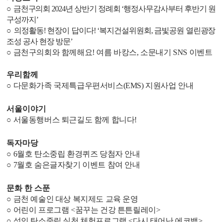
○
금천구의회
2024
년 상반기 정례회
‘
행정사무감사부터 후반기 원
구성까지
’
○
의정활동
!
현장이 답이다
! ‘
복지건설위원회
,
금빛공원 열린광장
조성 공사 현장 방문
’
○
금천구의회와 함께해요
!
여름 바캉스
,
소문내기
SNS
이벤트
우리함께
○
다문화가족 국제특급우편서비스
(EMS)
지원사업 안내
서울이야기
○
서울동행버스 퇴근길도 함께 합니다
!
독자마당
○
6
월호 탄소중립 환경퀴즈 당첨자 안내
○
7
월호
숨은글자찾기 이벤트
참여 안내
문화 한 스푼
○
금천 예술인 대상 복지제도 교육 운영
○
어린이 프로그램
<
꿈꾸는 건강 튼튼릴레이
>
○
성인 탄소중립 실천 체험프로그램
<
다시 태어난 에코백
>