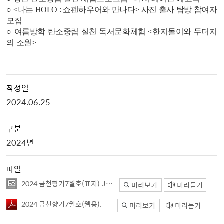
○
<
나는
HOLO :
쇼펜하우어와 만나다
>
사진 출사 탐방 참여자
모집
○
여름방학 탄소중립 실천 독서문화체험
<
한지돌이와 두더지
의 소원
>
작성일
2024.06.25
구분
2024년
파일
2024 금천향기7월호(표지).JPG
미리보기
미리듣기
2024 금천향기7월호(웹용).pdf
미리보기
미리듣기