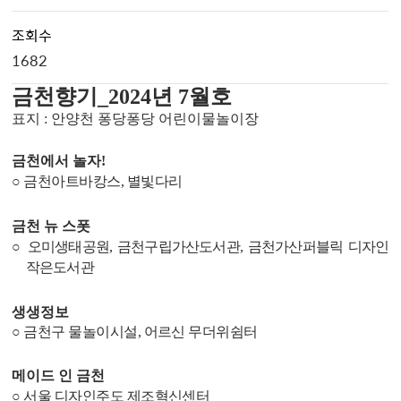
조회수
1682
금천향기
_2024
년
7
월호
표지
:
안양천 퐁당퐁당 어린이물놀이장
금천에서 놀자
!
○
금천아트바캉스
,
별빛다리
금천 뉴 스폿
○
오미생태공원
,
금천구립가산도서관
,
금천가산퍼블릭 디자인
작은도서관
생생정보
○
금천구 물놀이시설
,
어르신 무더위쉼터
메이드 인 금천
○
서울 디자인주도 제조혁신센터