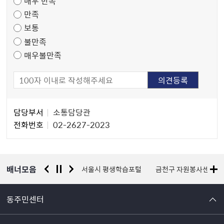
매우 만족
도
만족
조
보통
사
불만족
매우불만족
담
담당부서
소통담당관
당
전화번호
02-2627-2023
자
정
보
배너모음
경찰청 유실물 통합포털
서울시 평생학습포털
금천구 자원봉사센터
동주민센터