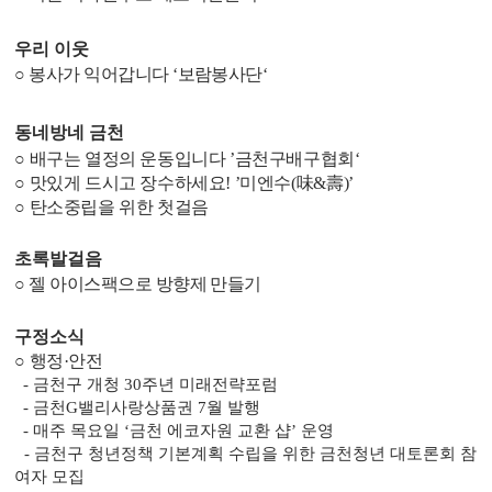
우리 이웃
○
봉사가 익어갑니다
‘
보람봉사단
‘
동네방네 금천
○
배구는 열정의 운동입니다
’
금천구배구협회
‘
○
맛있게 드시고 장수하세요
! ’
미엔수
(
味
&
壽
)’
○
탄소중립을 위한 첫걸음
초록발걸음
○
젤 아이스팩으로 방향제 만들기
구정소식
○
행정
·
안전
-
금천구 개청
30
주년 미래전략포럼
-
금천
G
밸리사랑상품권
7
월 발행
-
매주 목요일
‘
금천 에코자원 교환 샵
’
운영
-
금천구 청년정책 기본계획 수립을 위한 금천청년 대토론회 참
여자 모집