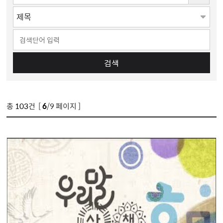
검색
총
103
건 [
6
/9 페이지 ]