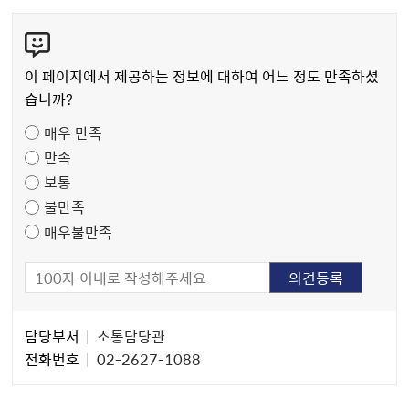
콘
텐
츠
이 페이지에서 제공하는 정보에 대하여 어느 정도 만족하셨
만
습니까?
족
매우 만족
도
만족
조
보통
사
불만족
매우불만족
담
담당부서
소통담당관
당
전화번호
02-2627-1088
자
정