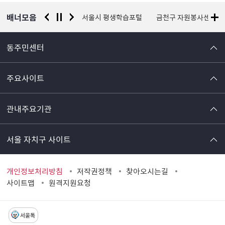
보
배너모음
청 유실물 통합포털
서울시 평생학습포털
금천구 자원봉사센터
국
동주민센터
주요사이트
관내주요기관
서울 자치구 사이트
개인정보처리방침
저작권정책
찾아오시는길
사이트맵
원격지원요청
서울톡