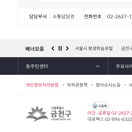
도
조
담
담당부서
소통담당관
전화번호
02-2627-
사
당
자
정
보
배너모음
 신고센터
경찰청 유실물 통합포털
서울시 평생학습포털
금천
동주민센터
주요사
개인정보처리방침
저작권정책
찾아오시는길
서울톡
야간·공휴일 02-2627-
대표팩스 02-896-632