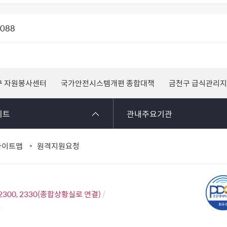
1088
구 자원봉사센터
국가안전시스템개편 종합대책
금천구 급식관리
이트
관내주요기관
사이트맵
원격지원요청
2300, 2330(종합상황실로 연결)
2