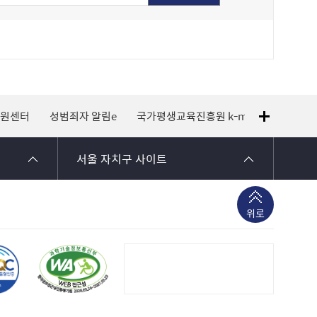
지원센터
성범죄자 알림e
국가평생교육진흥원 k-mooc
120 
서울 자치구 사이트
위로