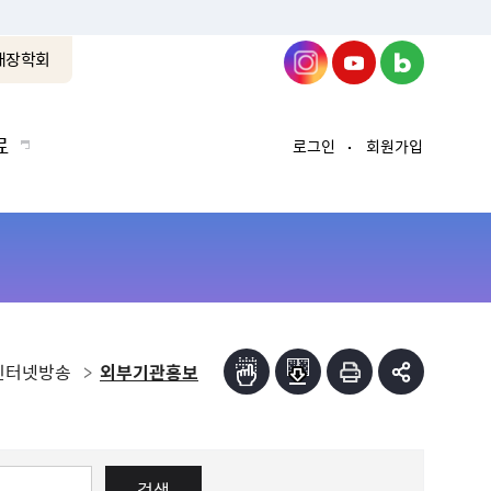
래장학회
료
로그인
회원가입
인터넷방송
외부기관홍보
검색