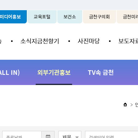
본문 바로가기
미디어홍보
교육포털
보건소
금천구의회
금천미
송
소식지금천향기
사진마당
보도자
L IN)
외부기관홍보
TV속 금천
~