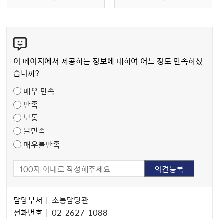
콘
텐
츠
이 페이지에서 제공하는 정보에 대하여 어느 정도 만족하셨
만
습니까?
족
매우 만족
도
만족
조
보통
사
불만족
매우불만족
담
담당부서
소통담당관
당
전화번호
02-2627-1088
자