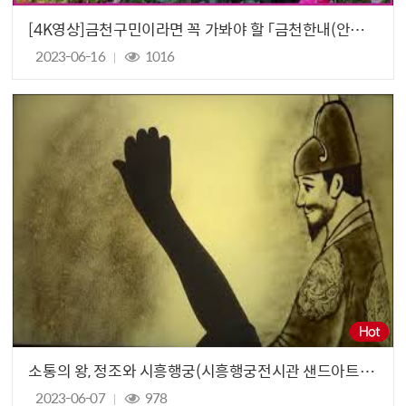
[4K영상]금천구민이라면 꼭 가봐야 할 「금천한내(안양천)장미원🌹」을 소개합니다!
2023-06-16
1016
소통의 왕, 정조와 시흥행궁(시흥행궁전시관 샌드아트 영상)
2023-06-07
978