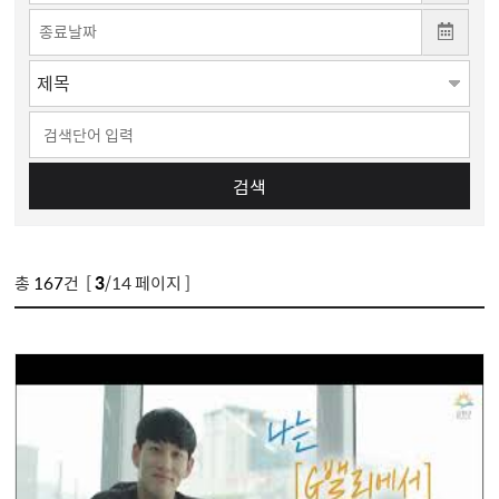
검색
총
167
건 [
3
/14 페이지 ]