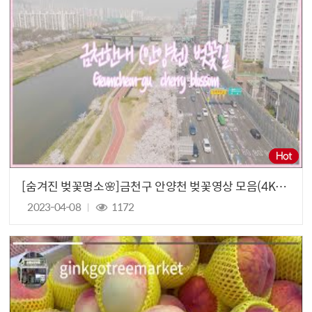
[숨겨진 벚꽃명소🌸]금천구 안양천 벚꽃영상 모음(4K🎥)
2023-04-08
1172