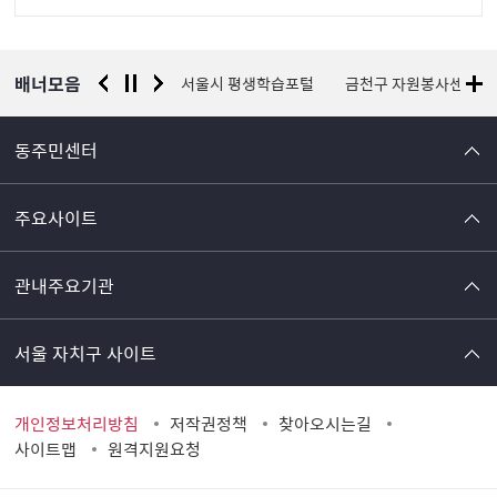
정
보
배너모음
서울시 평생학습포털
금천구 자원봉사센터
국가안전시스템개편 종
동주민센터
주요사이트
관내주요기관
서울 자치구 사이트
개인정보처리방침
저작권정책
찾아오시는길
사이트맵
원격지원요청