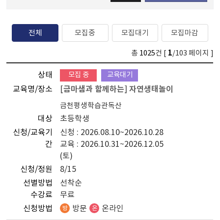
전체
모집중
모집대기
모집마감
1
총
1025
건 [
/103 페이지 ]
상태
모집 중
교육대기
교육명/장소
[금마샘과 함께하는] 자연생태놀이
금천평생학습관독산
대상
초등학생
신청/교육기
신청 : 2026.08.10~2026.10.28
간
교육 : 2026.10.31~2026.12.05
(토)
신청/정원
8/15
선별방법
선착순
수강료
무료
신청방법
방문
온라인
방
온