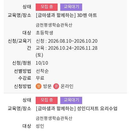
상태
모집 중
교육대기
교육명/장소
[금마샘과 함께하는] 3D펜 아트
금천평생학습관독산
대상
초등학생
신청/교육기
신청 : 2026.08.10~2026.10.20
간
교육 : 2026.10.24~2026.11.28
(토)
신청/정원
10/10
선별방법
선착순
수강료
무료
신청방법
방문
온라인
방
온
상태
모집 중
교육대기
교육명/장소
[금마샘과 함께하는] 성인디저트 요리수업
금천평생학습관독산
대상
성인