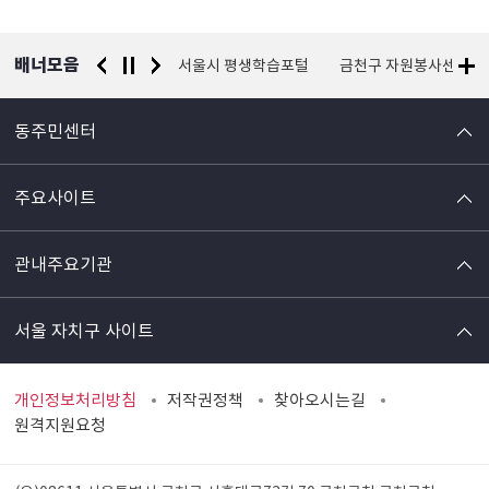
배너모음
경찰청 유실물 통합포털
서울시 평생학습포털
금천구 자원봉사센터
동주민센터
주요사이트
관내주요기관
서울 자치구 사이트
개인정보처리방침
저작권정책
찾아오시는길
원격지원요청