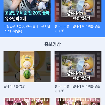
고령인구 비중 첫 20% 돌파…유소년
🎬 나래극장｜금나래 씨의 여름 생존
의 2배 (채널A)
기 🌞☔
홍보영상
금나래 여름 먹망
🎬 나래극장｜금나래 씨의 여름 생존
기 🌞☔