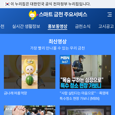
이 누리집은 대한민국 공식 전자정부 누리집입니다.
스마트 금천 주요서비스
금천
실시간 생활정보
홍보동영상
금천소식
고시공고
최신영상
가장 빨리 만나볼 수 있는 우리 금천
금나래 여름 먹망
"사람 살린다는 마음으로"…폭염에
특수청소 현장 가보니 (MBN)