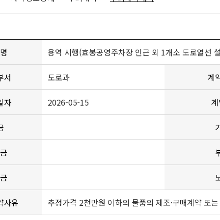
명
용역 시행(효봉공영주차장 인근 외 1개소 도로열선 
부서
도로과
계
일자
2026-05-15
계
금
금
금
약사유
추정가격 2천만원 이하의 물품의 제조·구매계약 또는