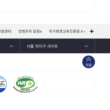
지원센터
성범죄자 알림e
국가평생교육진흥원 k-mooc
120
서울 자치구 사이트
위로