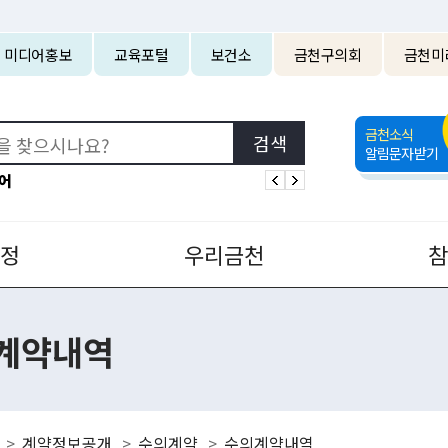
본문 바로가기
미디어홍보
교육포털
보건소
금천구의회
금천미
금천소식
알림문자받기
어
정
우리금천
계약내역
계약정보공개
수의계약
수의계약내역