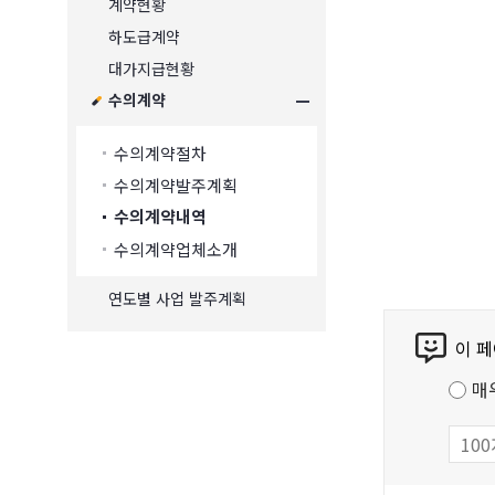
계약현황
하도급계약
대가지급현황
수의계약
수의계약절차
수의계약발주계획
수의계약내역
수의계약업체소개
연도별 사업 발주계획
콘
이 
텐
츠
매
만
족
도
조