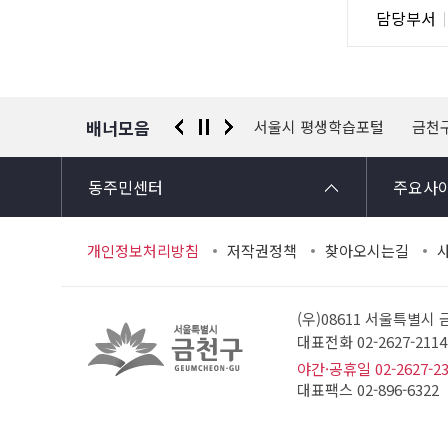
담
담당부서
사
당
자
정
보
배너모음
 신고센터
경찰청 유실물 통합포털
서울시 평생학습포털
금천
동주민센터
주요사
개인정보처리방침
저작권정책
찾아오시는길
(우)08611 서울특별시
대표전화 02-2627-21
야간·공휴일 02-2627-2
대표팩스 02-896-6322