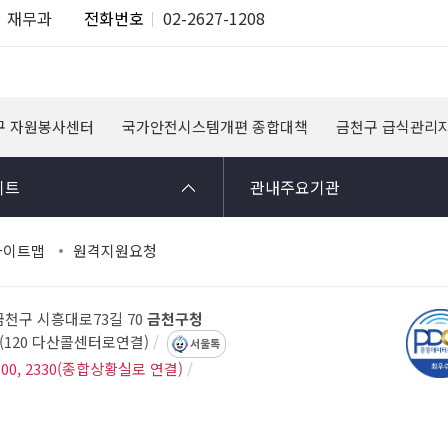
재무과
전화번호
02-2627-1208
구 자원봉사센터
국가안전시스템개편 종합대책
금천구 급식관리
이트
관내주요기관
사이트맵
원격지원요청
 금천구 시흥대로73길 70
금천구청
14(120 다산콜센터로연결)
서울톡
300, 2330(종합상황실로 연결)