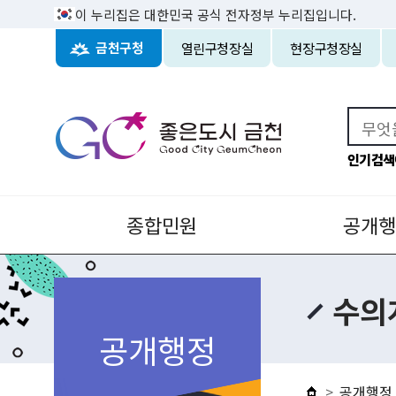
이 누리집은 대한민국 공식 전자정부 누리집입니다.
열린구청장실
현장구청장실
금천구청
인기검색
종합민원
공개행
수의
공개행정
공개행정