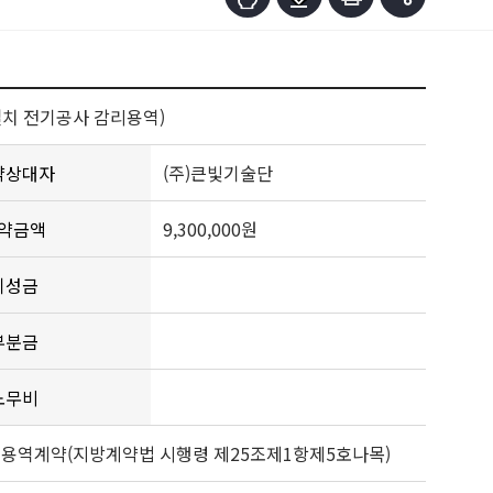
설치 전기공사 감리용역)
약상대자
(주)큰빛기술단
약금액
9,300,000원
기성금
부분금
노무비
 용역계약(지방계약법 시행령 제25조제1항제5호나목)