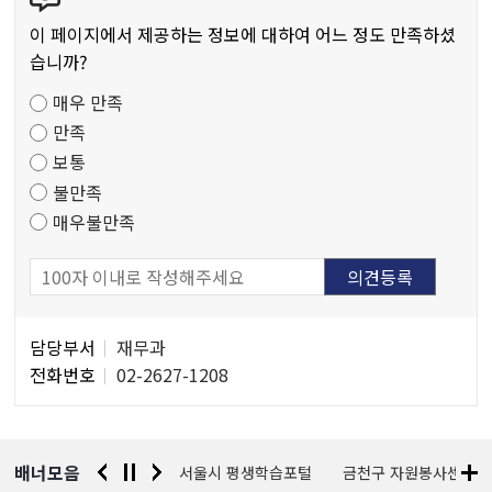
텐
츠
이 페이지에서 제공하는 정보에 대하여 어느 정도 만족하셨
만
습니까?
족
매우 만족
도
만족
조
보통
사
불만족
매우불만족
담
담당부서
재무과
당
전화번호
02-2627-1208
자
정
보
배너모음
경찰청 유실물 통합포털
서울시 평생학습포털
금천구 자원봉사센터