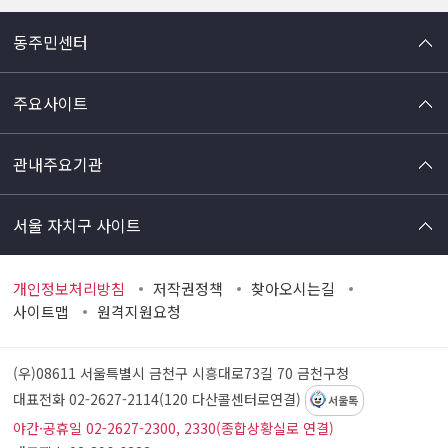
동주민센터
주요사이트
관내주요기관
서울 자치구 사이트
개인정보처리방침
저작권정책
찾아오시는길
사이트맵
원격지원요청
(우)08611 서울특별시 금천구 시흥대로73길 70
금천구청
대표전화 02-2627-2114(120 다산콜센터로연결)
서울톡
야간·공휴일 02-2627-2300, 2330(종합상황실로 연결)