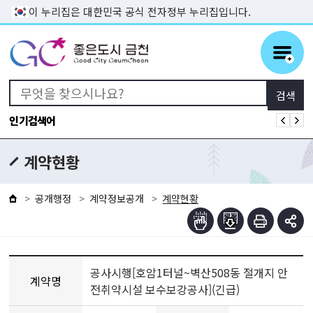
본문 바로가기
이 누리집은 대한민국 공식 전자정부 누리집입니다.
인기검색어
계약현황
공개행정
계약정보공개
계약현황
공사시행[호암1터널~벽산508동 절개지 안
계약명
전취약시설 보수보강공사](긴급)