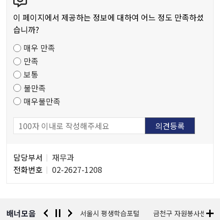
텐
츠
이 페이지에서 제공하는 정보에 대하여 어느 정도 만족하셨
만
습니까?
족
매우 만족
도
만족
조
보통
사
불만족
매우불만족
담
담당부서
재무과
당
전화번호
02-2627-1208
자
정
보
배너모음
경찰청 유실물 통합포털
서울시 평생학습포털
금천구 자원봉사센터