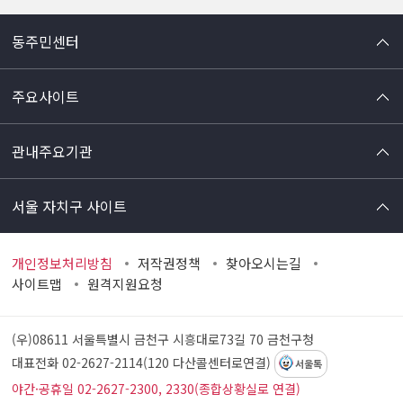
동주민센터
주요사이트
관내주요기관
서울 자치구 사이트
개인정보처리방침
저작권정책
찾아오시는길
사이트맵
원격지원요청
(우)08611 서울특별시 금천구 시흥대로73길 70
금천구청
대표전화 02-2627-2114(120 다산콜센터로연결)
서울톡
야간·공휴일 02-2627-2300, 2330(종합상황실로 연결)