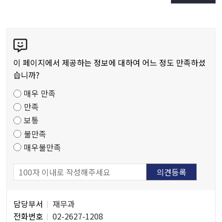
콘
텐
츠
이 페이지에서 제공하는 정보에 대하여 어느 정도 만족하셨
만
습니까?
족
매우 만족
도
만족
조
보통
사
불만족
매우불만족
담
담당부서
재무과
당
전화번호
02-2627-1208
자