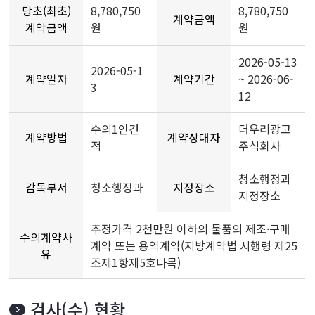
당초(최초)
8,780,750
8,780,750
계약금액
계약금액
원
원
2026-05-13
2026-05-1
계약일자
계약기간
~ 2026-06-
3
12
수의1인견
더우리광고
계약방법
계약상대자
적
주식회사
청소행정과
감독부서
청소행정과
지정장소
지정장소
추정가격 2천만원 이하의 물품의 제조·구매
수의계약사
계약 또는 용역계약(지방계약법 시행령 제25
유
조제1항제5호나목)
검사(수) 현황