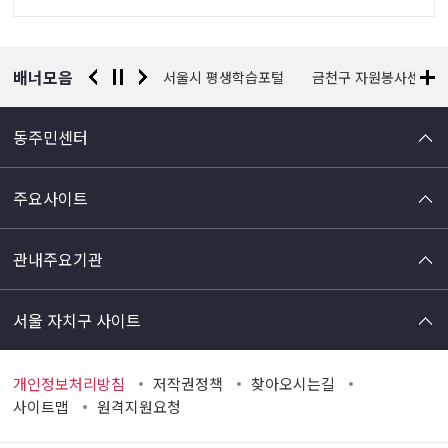
정
보
배너모음
경찰청 유실물 통합포털
서울시 평생학습포털
금천구 자원봉사센터
동주민센터
주요사이트
관내주요기관
서울 자치구 사이트
개인정보처리방침
저작권정책
찾아오시는길
사이트맵
원격지원요청