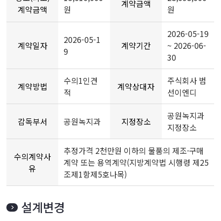
계약금액
계약금액
원
원
2026-05-19
2026-05-1
계약일자
계약기간
~ 2026-06-
9
30
수의1인견
주식회사 범
계약방법
계약상대자
적
선이엔디
공원녹지과
감독부서
공원녹지과
지정장소
지정장소
추정가격 2천만원 이하의 물품의 제조·구매
수의계약사
계약 또는 용역계약(지방계약법 시행령 제25
유
조제1항제5호나목)
설계변경