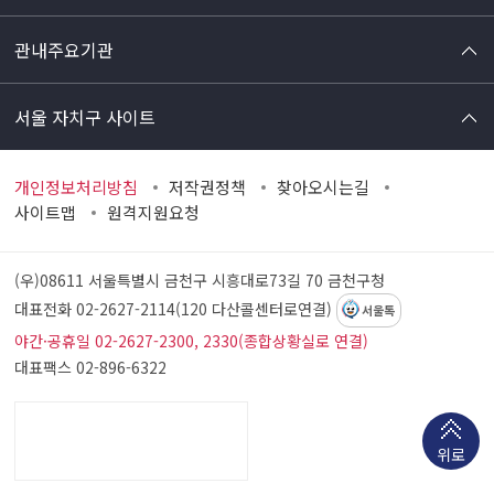
관내주요기관
서울 자치구 사이트
개인정보처리방침
저작권정책
찾아오시는길
사이트맵
원격지원요청
(우)08611 서울특별시 금천구 시흥대로73길 70
금천구청
대표전화 02-2627-2114(120 다산콜센터로연결)
서울톡
야간·공휴일 02-2627-2300, 2330(종합상황실로 연결)
대표팩스 02-896-6322
위로