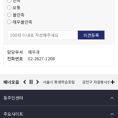
만족
조
보통
사
불만족
매우불만족
담
담당부서
재무과
당
전화번호
02-2627-1208
자
정
보
배너모음
경찰청 유실물 통합포털
서울시 평생학습포털
금천구 자원봉사센터
동주민센터
주요사이트