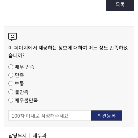
목록
콘
텐
츠
이 페이지에서 제공하는 정보에 대하여 어느 정도 만족하셨
만
습니까?
족
매우 만족
도
만족
조
보통
사
불만족
매우불만족
담
담당부서
재무과