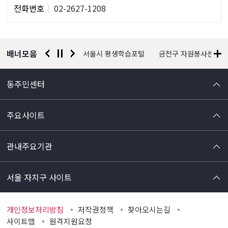
당
전화번호
02-2627-1208
자
정
보
배너모음
경찰청 유실물 통합포털
서울시 평생학습포털
금천구 자원봉사센터
동주민센터
주요사이트
관내주요기관
서울 자치구 사이트
개인정보처리방침
저작권정책
찾아오시는길
사이트맵
원격지원요청