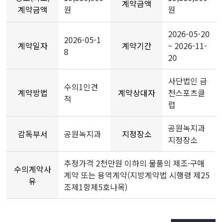
계약금액
계약금액
원
원
2026-05-20
2026-05-1
계약일자
계약기간
~ 2026-11-
8
20
사단법인 금
수의1인견
계약방법
계약상대자
천스포츠클
적
럽
공원녹지과
감독부서
공원녹지과
지정장소
지정장소
추정가격 2천만원 이하의 물품의 제조·구매
수의계약사
계약 또는 용역계약(지방계약법 시행령 제25
유
조제1항제5호나목)