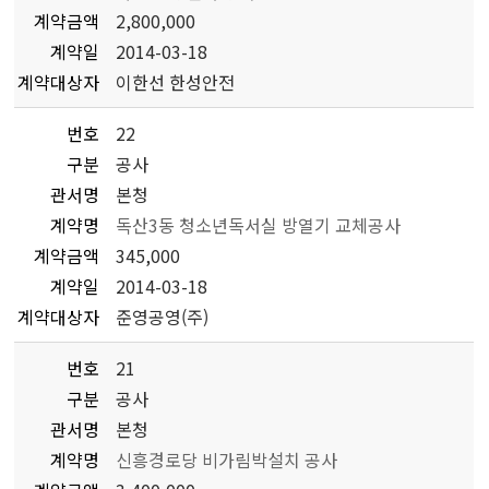
계약금액
2,800,000
계약일
2014-03-18
계약대상자
이한선 한성안전
번호
22
구분
공사
관서명
본청
계약명
독산3동 청소년독서실 방열기 교체공사
계약금액
345,000
계약일
2014-03-18
계약대상자
준영공영(주)
번호
21
구분
공사
관서명
본청
계약명
신흥경로당 비가림박설치 공사