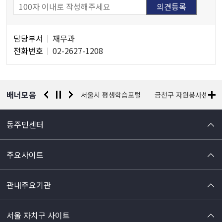
담
담당부서
재무과
당
전화번호
02-2627-1208
자
정
보
배너모음
경찰청 유실물 통합포털
서울시 평생학습포털
금천구 자원봉사센터
동주민센터
주요사이트
관내주요기관
서울 자치구 사이트