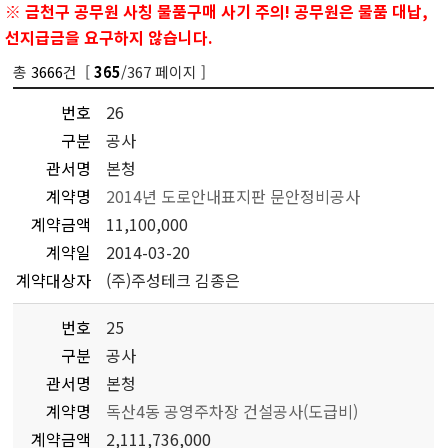
※ 금천구 공무원 사칭 물품구매 사기 주의! 공무원은 물품 대납,
선지급금을 요구하지 않습니다.
총
3666
건 [
/367 페이지 ]
365
번호
26
구분
공사
관서명
본청
계약명
2014년 도로안내표지판 문안정비공사
계약금액
11,100,000
계약일
2014-03-20
계약대상자
(주)주성테크 김종은
번호
25
구분
공사
관서명
본청
계약명
독산4동 공영주차장 건설공사(도급비)
계약금액
2,111,736,000