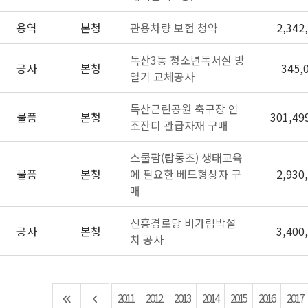
용역
본청
관용차량 보험 청약
2,342
독산3동 청소년독서실 방
공사
본청
345,
열기 교체공사
독산근린공원 축구장 인
물품
본청
301,49
조잔디 관급자재 구매
스쿨팜(탑동초) 생태교육
물품
본청
에 필요한 베드형상자 구
2,930
매
신흥경로당 비가림박설
공사
본청
3,400
치 공사
2011
2012
2013
2014
2015
2016
2017