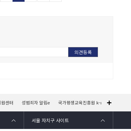
지원센터
성범죄자 알림e
국가평생교육진흥원 k-mooc
120
서울 자치구 사이트