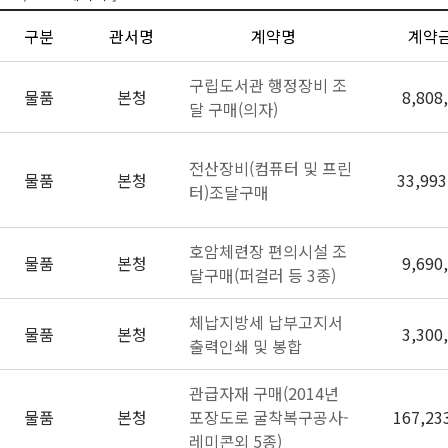
구분
관서명
계약명
계약
구립도서관 행정장비 조
물품
본청
8,808
달 구매(의자)
전산장비(컴퓨터 및 프린
물품
본청
33,993
터)조달구매
호암체련장 편의시설 조
물품
본청
9,690
달구매(퍼걸러 등 3종)
체납지방세 납부고지서
물품
본청
3,300
출력인쇄 및 봉합
관급자재 구매(2014년
물품
본청
포장도로 굴착복구공사-
167,23
레미콘외 5종)