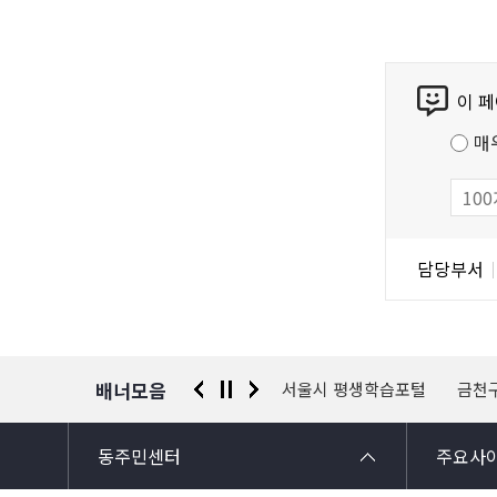
콘
이 
텐
츠
매
만
족
도
조
담
담당부서
사
당
자
정
보
배너모음
 신고센터
경찰청 유실물 통합포털
서울시 평생학습포털
금천
동주민센터
주요사