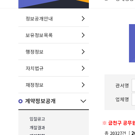
정보공개안내
보유정보목록
행정정보
자치법규
재정정보
관서명
업체명
계약정보공개
입찰공고
※ 금천구 공무원
개찰결과
총
20327
건 [
2