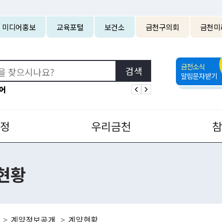
본문 바로가기
미디어홍보
교육포털
보건소
금천구의회
금천미
금천소식
알림문자받기
어
정
우리금천
현황
계약정보공개
계약현황