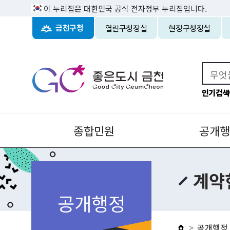
이 누리집은 대한민국 공식 전자정부 누리집입니다.
열린구청장실
현장구청장실
금천구청
인기검색
종합민원
공개행
계약
공개행정
공개행정