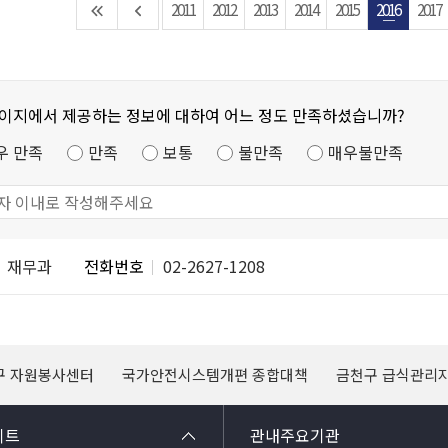
2011
2012
2013
2014
2015
2016
2017
페이지에서 제공하는 정보에 대하여 어느 정도 만족하셨습니까?
우 만족
만족
보통
불만족
매우불만족
재무과
전화번호
02-2627-1208
구 자원봉사센터
국가안전시스템개편 종합대책
금천구 급식관리
이트
관내주요기관