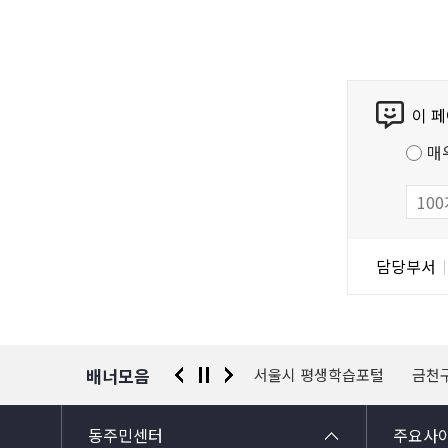
콘
이 
텐
츠
매
만
족
도
조
담
담당부서
사
당
자
정
보
배너모음
 신고센터
경찰청 유실물 통합포털
서울시 평생학습포털
금천
동주민센터
주요사