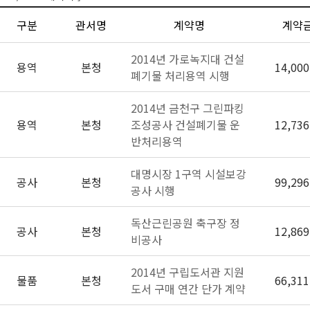
구분
관서명
계약명
계약
2014년 가로녹지대 건설
용역
본청
14,000
폐기물 처리용역 시행
2014년 금천구 그린파킹
용역
본청
조성공사 건설폐기물 운
12,736
반처리용역
대명시장 1구역 시설보강
공사
본청
99,296
공사 시행
독산근린공원 축구장 정
공사
본청
12,869
비공사
2014년 구립도서관 지원
물품
본청
66,311
도서 구매 연간 단가 계약