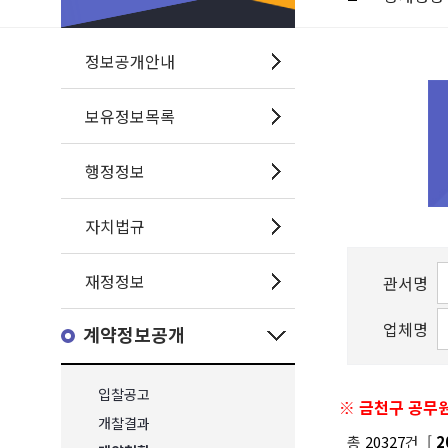
정보공개안내
보유정보목록
행정정보
자치법규
재정정보
관서명
업체명
계약정보공개
입찰공고
※ 금천구 공무원
개찰결과
총
20327
건 [
2