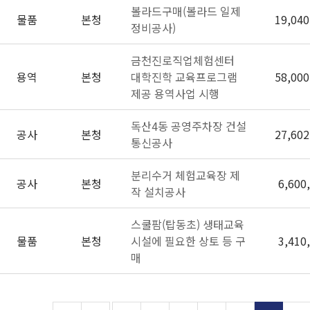
볼라드구매(볼라드 일제
물품
본청
19,040
정비공사)
금천진로직업체험센터
용역
본청
대학진학 교육프로그램
58,000
제공 용역사업 시행
독산4동 공영주차장 건설
공사
본청
27,602
통신공사
분리수거 체험교육장 제
공사
본청
6,600
작 설치공사
스쿨팜(탑동초) 생태교육
물품
본청
시설에 필요한 상토 등 구
3,410
매