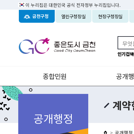
이 누리집은 대한민국 공식 전자정부 누리집입니다.
열린구청장실
현장구청장실
금천구청
인기검색
종합민원
공개행
계약
공개행정
공개행정