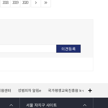
2018
2019
2020
지원센터
성범죄자 알림e
국가평생교육진흥원 k-mooc
120
서울 자치구 사이트