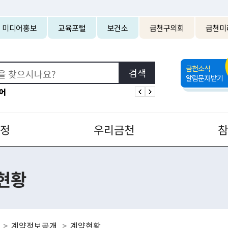
본문 바로가기
미디어홍보
교육포털
보건소
금천구의회
금천미
금천소식
알림문자받기
어
정
우리금천
현황
계약정보공개
계약현황