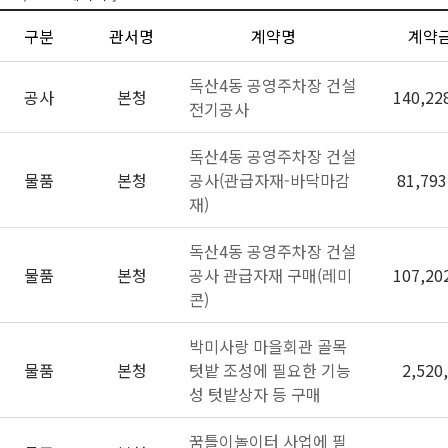
구분
관서명
계약명
계약
독산4동 공영주차장 건설
공사
본청
140,22
전기공사
독산4동 공영주차장 건설
물품
본청
공사(관급자재-바닥마감
81,793
재)
독산4동 공영주차장 건설
물품
본청
공사 관급자재 구매(레미
107,20
콘)
박미사랑 마을회관 골목
물품
본청
텃밭 조성에 필요한 기능
2,520
성 텃밭상자 등 구매
꿈틀이놀이터 사업에 필