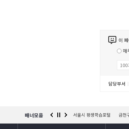
콘
이 
텐
츠
매
만
족
도
조
담
담당부서
사
당
자
정
보
배너모음
 신고센터
경찰청 유실물 통합포털
서울시 평생학습포털
금천