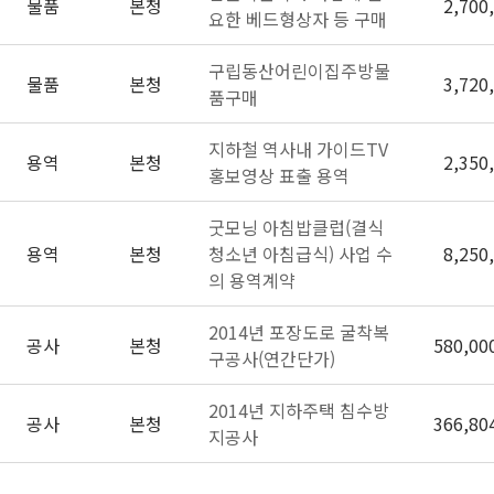
물품
본청
2,700
요한 베드형상자 등 구매
구립동산어린이집주방물
물품
본청
3,720
품구매
지하철 역사내 가이드TV
용역
본청
2,350
홍보영상 표출 용역
굿모닝 아침밥클럽(결식
용역
본청
청소년 아침급식) 사업 수
8,250
의 용역계약
2014년 포장도로 굴착복
공사
본청
580,00
구공사(연간단가)
2014년 지하주택 침수방
공사
본청
366,80
지공사