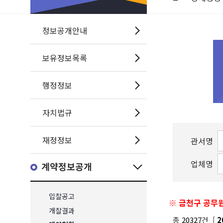
정보공개안내
보유정보목록
행정정보
자치법규
재정정보
관서명
업체명
계약정보공개
입찰공고
※ 금천구 공무원
개찰결과
총
20327
건 [
2