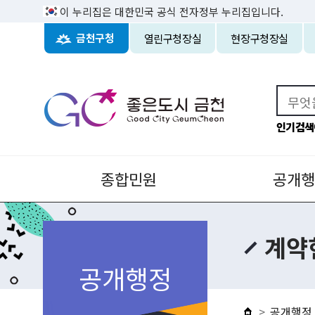
이 누리집은 대한민국 공식 전자정부 누리집입니다.
열린구청장실
현장구청장실
금천구청
인기검색
종합민원
공개행
계약
공개행정
공개행정