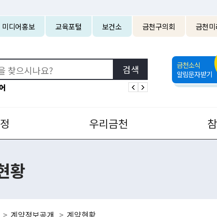
본문 바로가기
미디어홍보
교육포털
보건소
금천구의회
금천미
금천소식
알림문자받기
어
정
우리금천
현황
계약정보공개
계약현황