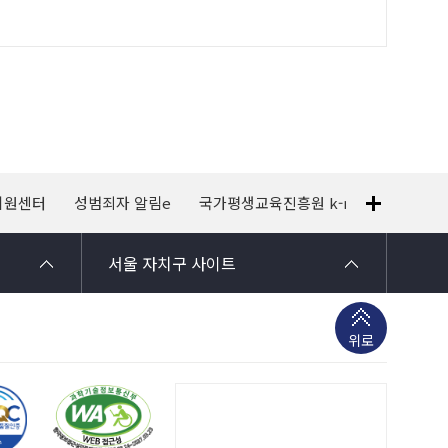
지원센터
성범죄자 알림e
국가평생교육진흥원 k-mooc
120
서울 자치구 사이트
위로