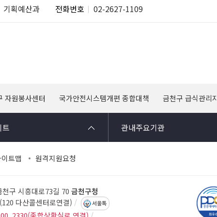
기획예산과
전화번호
02-2627-1109
구 자원봉사센터
국가안전시스템개편 종합대책
금천구 급식관리
이트
관내주요기관
사이트맵
원격지원요청
 금천구 시흥대로73길 70
금천구청
14(120 다산콜센터로연결)
서울톡
300, 2330(종합상황실로 연결)