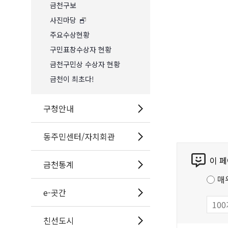
금천구보
사진마당
주요수상현황
구민표창수상자 현황
금천구민상 수상자 현황
금천이 최초다!
구청안내
동주민센터/자치회관
콘
이 
텐
금천통계
츠
매
만
e-곳간
족
도
친선도시
조