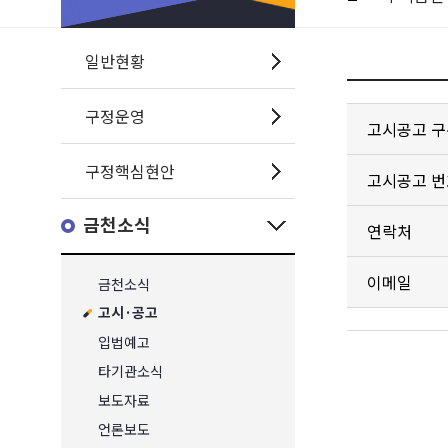
일반현황
구정운영
고시공고 구
구정핵심현안
고시공고 번
금천소식
연락처
이메일
금천소식
고시·공고
입법예고
타기관소식
보도자료
언론보도