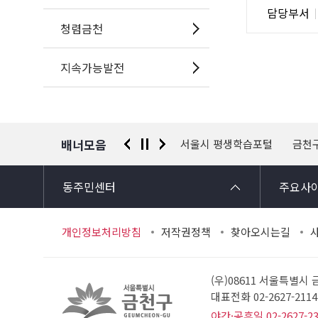
담
담당부서
사
당
청렴금천
자
정
지속가능발전
보
배너모음
 신고센터
경찰청 유실물 통합포털
서울시 평생학습포털
금천
동주민센터
주요사
개인정보처리방침
저작권정책
찾아오시는길
(우)08611 서울특별시
대표전화 02-2627-21
야간·공휴일 02-2627-2