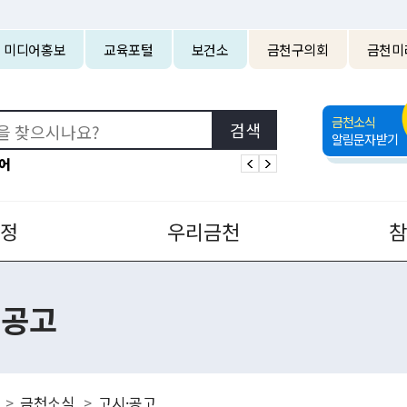
본문 바로가기
미디어홍보
교육포털
보건소
금천구의회
금천미
금천소식
알림문자받기
어
정
우리금천
·공고
금천소식
고시·공고