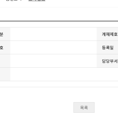
분
개재제호
호
등록일
담당부서
목록