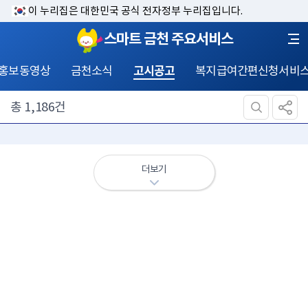
이 누리집은 대한민국 공식 전자정부 누리집입니다.
스마트 금천 주요서비스
홍보동영상
금천소식
고시공고
복지급여간편신청서비
총
1,186
건
더보기