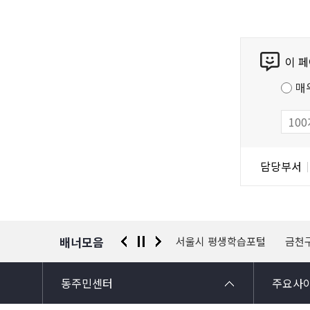
콘
이 
텐
츠
매
만
족
도
조
담
담당부서
사
당
자
정
보
배너모음
 신고센터
경찰청 유실물 통합포털
서울시 평생학습포털
금천
동주민센터
주요사