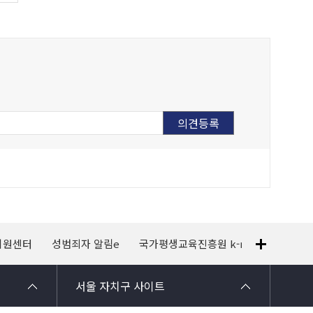
지원센터
성범죄자 알림e
국가평생교육진흥원 k-mooc
120
서울 자치구 사이트