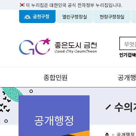
이 누리집은 대한민국 공식 전자정부 누리집입니다.
열린구청장실
현장구청장실
금천구청
인기검색
종합민원
공개행
수의
공개행정
공개행정