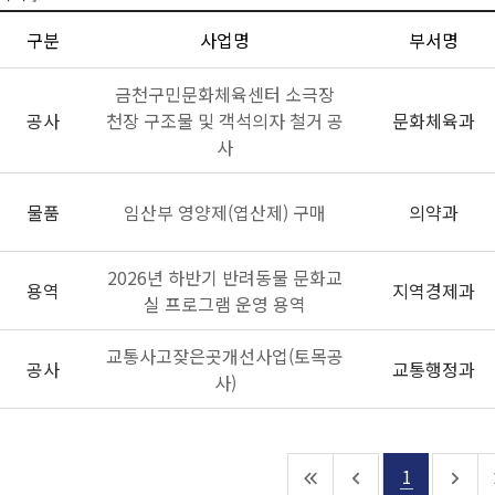
구분
사업명
부서명
금천구민문화체육센터 소극장
공사
천장 구조물 및 객석의자 철거 공
문화체육과
사
물품
임산부 영양제(엽산제) 구매
의약과
2026년 하반기 반려동물 문화교
용역
지역경제과
실 프로그램 운영 용역
교통사고잦은곳개선사업(토목공
공사
교통행정과
사)
1