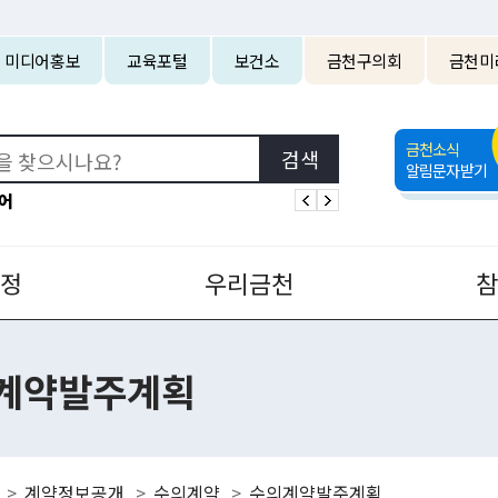
본문 바로가기
미디어홍보
교육포털
보건소
금천구의회
금천미
금천소식
알림문자받기
어
정
우리금천
계약발주계획
계약정보공개
수의계약
수의계약발주계획