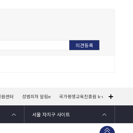
지원센터
성범죄자 알림e
국가평생교육진흥원 k-mooc
120
서울 자치구 사이트