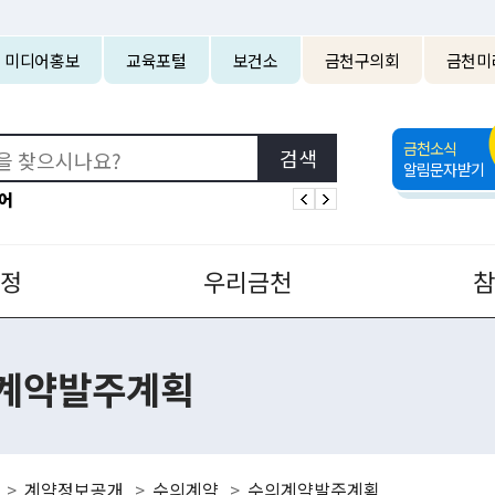
본문 바로가기
미디어홍보
교육포털
보건소
금천구의회
금천미
금천소식
알림문자받기
어
정
우리금천
계약발주계획
계약정보공개
수의계약
수의계약발주계획