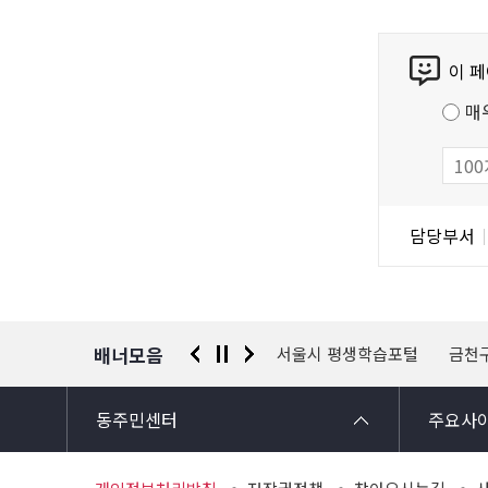
콘
이 
텐
츠
매
만
족
도
조
담
담당부서
사
당
자
정
보
배너모음
 신고센터
경찰청 유실물 통합포털
서울시 평생학습포털
금천
동주민센터
주요사