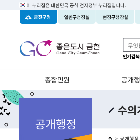
이 누리집은 대한민국 공식 전자정부 누리집입니다.
열린구청장실
현장구청장실
금천구청
인기검색
종합민원
공개행
수의
공개행정
공개행정