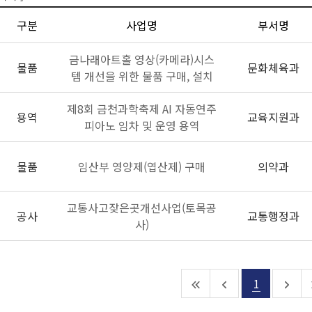
구분
사업명
부서명
금나래아트홀 영상(카메라)시스
물품
문화체육과
템 개선을 위한 물품 구매, 설치
제8회 금천과학축제 AI 자동연주
용역
교육지원과
피아노 임차 및 운영 용역
물품
임산부 영양제(엽산제) 구매
의약과
교통사고잦은곳개선사업(토목공
공사
교통행정과
사)
1