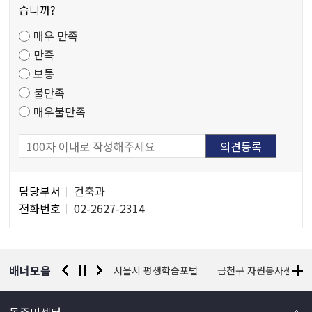
만
습니까?
족
매우 만족
도
만족
조
보통
사
불만족
매우불만족
담
담당부서
건축과
당
전화번호
02-2627-2314
자
정
보
배너모음
경찰청 유실물 통합포털
서울시 평생학습포털
금천구 자원봉사센터
동주민센터