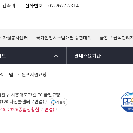
건축과
전화번호
02-2627-2314
구 자원봉사센터
국가안전시스템개편 종합대책
금천구 급식관리
이트
관내주요기관
사이트맵
원격지원요청
 금천구 시흥대로73길 70
금천구청
14(120 다산콜센터로연결)
서울톡
300, 2330(종합상황실로 연결)