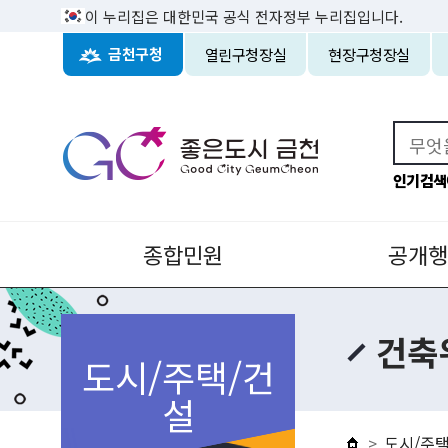
이 누리집은 대한민국 공식 전자정부 누리집입니다.
열린구청장실
현장구청장실
금천구청
인기검색
종합민원
공개행
건축
도시/주택/건
설
도시/주택