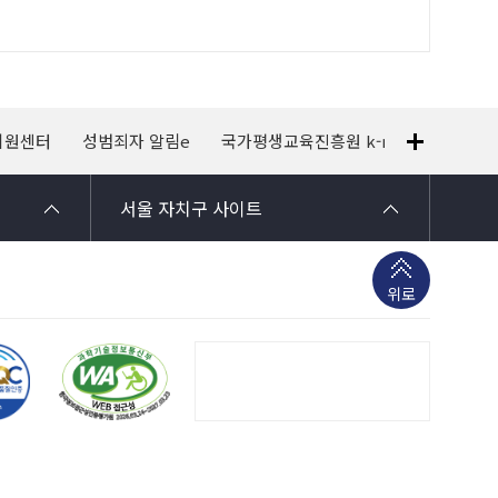
지원센터
성범죄자 알림e
국가평생교육진흥원 k-mooc
120
서울 자치구 사이트
위로