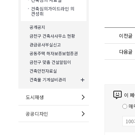
건축심의가이드라인 의
견성취
공개공지
이전글
금천구 건축사사무소 현황
관급공사부실신고
다음글
공동주택 하자보증보험증권
금천구 맞춤 건설알림이
건축안전자료실
건축물 기계설비관리
콘
이 
텐
도시재생
츠
매
만
공공디자인
족
도
조