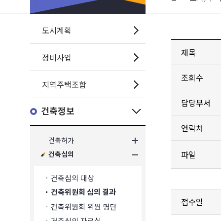
도시계획
제목
정비사업
조회수
지역주택조합
담당부서
건축정보
연락처
건축허가
파일
건축심의
건축심의 대상
건축위원회 심의 결과
접수일
건축위원회 위원 명단
건축심의 자료실