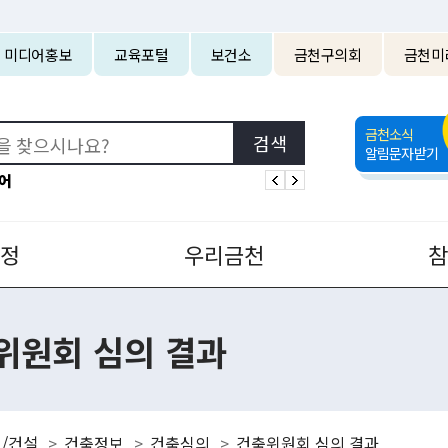
본문 바로가기
미디어홍보
교육포털
보건소
금천구의회
금천미
금천소식
알림문자받기
어
정
우리금천
위원회 심의 결과
/건설
건축정보
건축심의
건축위원회 심의 결과