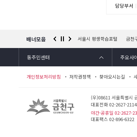
담
담당부서
사
당
자
정
보
배너모음
 신고센터
경찰청 유실물 통합포털
서울시 평생학습포털
금천
동주민센터
주요사
개인정보처리방침
저작권정책
찾아오시는길
(우)08611 서울특별시
대표전화 02-2627-21
야간·공휴일 02-2627-2
대표팩스 02-896-6322