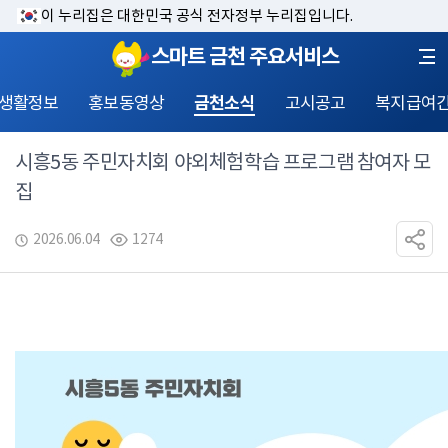
이 누리집은 대한민국 공식 전자정부 누리집입니다.
스마트 금천 주요서비스
 생활정보
홍보동영상
금천소식
고시공고
복지급여
시흥5동 주민자치회 야외체험학습 프로그램 참여자 모
집
2026.06.04
1274