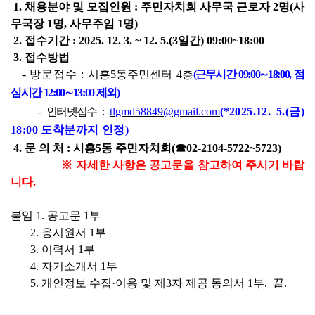
1. 
채용분야 및 모집인원 
: 
주민자치회 사무국 근로자 
2
명
(
사
무국장 
1
명
, 
사무주임 
1
명
)
2. 
접수기간 
: 
2025. 12. 3. ~ 12. 5.(3
일간
) 09:00~18:00
3. 
접수방법
- 
방문접수
: 
시흥
5
동주민센터 
4
층
(
근무시간
09:00
∼
18:00, 
점
심시간 
12:00
∼
13:00 
제외
)
- 
인터넷접수
: 
tlgmd58849@gmail.com
(*
2025.12. 5.(
금
) 
18:00 
도착분까지 인정
)
4. 
문 의 처 
: 
시흥
5
동 주민자치회
(
☎
02-2104-5722~5723)
※ 
자세한 사항은 공고문을 참고하여 주시기 바랍
니다
.
붙임 
1. 
공고문 
1
부
2. 
응시원서 
1
부
3. 
이력서 
1
부
4. 
자기소개서 
1
부
5. 
개인정보 수집
·
이용 및 제
3
자 제공 동의서 
1
부
.  
끝
.