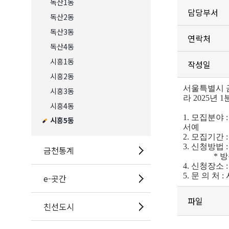
독산1동
담당부서
독산2동
독산3동
연락처
독산4동
시흥1동
작성일
시흥2동
서울특별시 
시흥3동
라 2025년
시흥4동
1. 모집분야
시흥5동
서예
2. 모집기간 : 2
3. 신청방법
금천통계
* 방문접수 시
4. 신청장소
5. 문 의 처 :
e-곳간
파일
친선도시