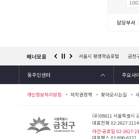
물
도
조
담
담당부서
사
당
자
정
보
배너모음
 신고센터
경찰청 유실물 통합포털
서울시 평생학습포털
금천
동주민센터
주요사
개인정보처리방침
저작권정책
찾아오시는길
(우)08611 서울특별시
대표전화 02-2627-21
야간·공휴일 02-2627-2
대표팩스 02-896-6322