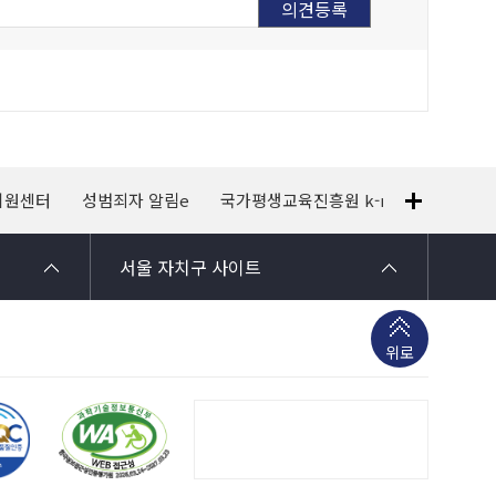
지원센터
성범죄자 알림e
국가평생교육진흥원 k-mooc
120
서울 자치구 사이트
위로