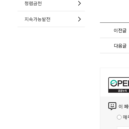
청렴금천
지속가능발전
이전글
다음글
공
공
누
리
콘
공
이 
텐
공
츠
저
매
만
작
족