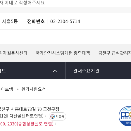
시흥5동
전화번호
02-2104-5714
구 자원봉사센터
국가안전시스템개편 종합대책
금천구 급식관리
이트
관내주요기관
사이트맵
원격지원요청
 금천구 시흥대로73길 70
금천구청
14(120 다산콜센터로연결)
서울톡
300, 2330(종합상황실로 연결)