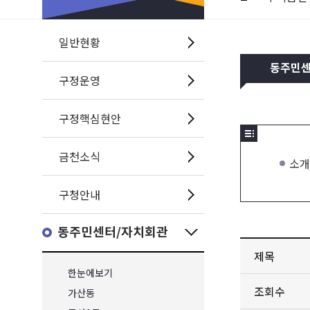
일반현황
동주민
구정운영
구정핵심현안
금천소식
소개
구청안내
동주민센터/자치회관
제목
한눈에보기
조회수
가산동