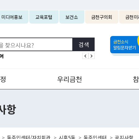
본문 바로가기
미디어홍보
교육포털
보건소
금천구의회
금천미
금천소식
알림문자받기
어
정
우리금천
사항
동주민센터/자치회관
시흥5동
동주민센터
공지사항