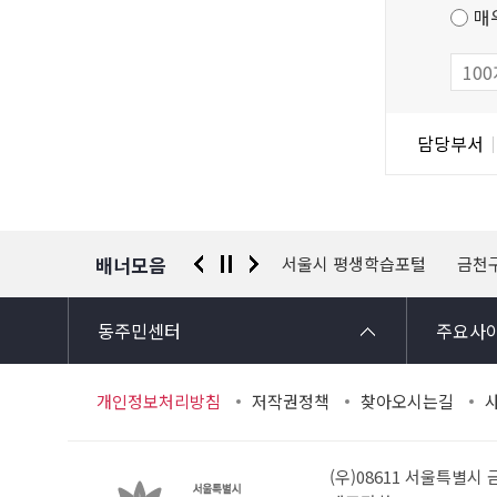
츠
저
매
만
작
족
물
도
조
담
담당부서
사
당
자
정
보
배너모음
 신고센터
경찰청 유실물 통합포털
서울시 평생학습포털
금천
동주민센터
주요사
개인정보처리방침
저작권정책
찾아오시는길
(우)08611 서울특별시