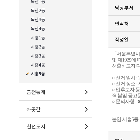
독산1동
담당부서
독산2동
독산3동
연락처
독산4동
시흥1동
작성일
시흥2동
「서울특별시 
시흥3동
및 제19조에
시흥4동
선
출하고자 다
시흥5동
○ 선거 일시 : 202
○ 선거 장소 
○ 입후보자 등록
금천통계
※ 붙임 공고
○ 문의사항 : ☎
e-곳간
붙임 시흥5동 
친선도시