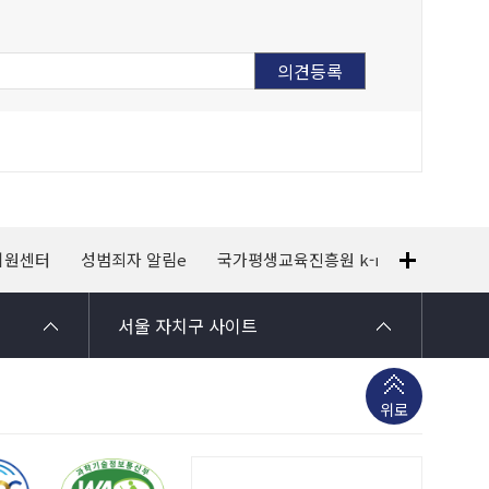
지원센터
성범죄자 알림e
국가평생교육진흥원 k-mooc
120
서울 자치구 사이트
위로