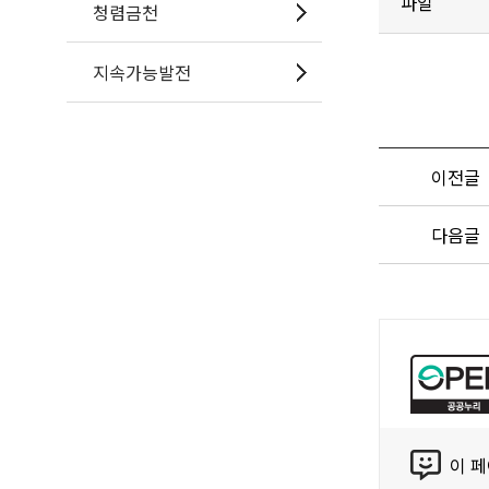
파일
청렴금천
지속가능발전
이전글
다음글
공
공
누
리
콘
공
이 
텐
공