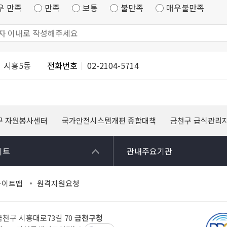
우 만족
만족
보통
불만족
매우불만족
시흥5동
전화번호
02-2104-5714
구 자원봉사센터
국가안전시스템개편 종합대책
금천구 급식관리
이트
관내주요기관
사이트맵
원격지원요청
 금천구 시흥대로73길 70
금천구청