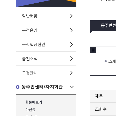
일반현황
동주민
구정운영
구정핵심현안
금천소식
소개
구청안내
동주민센터/자치회관
제목
한눈에보기
조회수
가산동