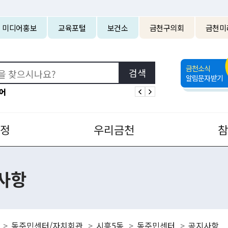
본문 바로가기
미디어홍보
교육포털
보건소
금천구의회
금천미
금천소식
알림문자받기
어
정
우리금천
사항
동주민센터/자치회관
시흥5동
동주민센터
공지사항