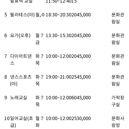
발표력 교실
11:50~12:40
15
5
필라테스(야)
월,수
18:30~20:30
20
45,000
문화관
람실
6
요가(오후)
월？
13:30~15:30
20
45,000
문화관
금
람실
7
다이어트댄
화？
10:00~12:00
20
45,000
문화관
스
목
람실
8
댄스스포츠
화？
19:00~21:00
25
45,000
문화관
(야)
목
람실
9
노래교실
화？
10:00~12:00
60
45,000
가락장
목
구실
10
일어교실(초
월？
10:00~12:00
25
30,000
문화사
급)
화
랑방