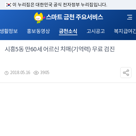
이 누리집은 대한민국 공식 전자정부 누리집입니다.
스마트 금천 주요서비스
 생활정보
홍보동영상
금천소식
고시공고
복지급여
시흥5동 만60세 어르신 치매(기억력) 무료 검진
2018.05.16
3905