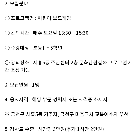
2. 
모집분야 
○ 
프로그램명 
: 
어린이 보드게임
○ 
강의시간 
: 
매주 토요일 
13:30 ~ 15:30
○ 
수강대상 
: 
초등
1 ~ 3
학년
○ 
강의장소 
: 
시흥
5
동 주민센터 
2
층 문화관람실
※ 
프로그램 시
간 조정 가능
3. 
모집인원 
: 1
명
4. 
응시자격 
: 
해당 부문 경력자 또는 자격증 소지자
※ 
금천구 시흥
5
동 거주자
, 
금천구 마을교사 교육이수자 우선
5. 
강사료 수준 
: 
시간당 
3
만원
(
추가 
1
시간 
2
만원
)