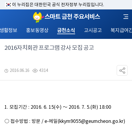
이 누리집은 대한민국 공식 전자정부 누리집입니다.
스마트 금천 주요서비스
 생활정보
홍보동영상
금천소식
고시공고
복지급여
2016자치회관 프로그램 강사 모집 공고
2016.06.16
4314
1. 
모집기간 
: 2016. 6. 15(
수
) 
～ 
2016. 7. 5.(
화
) 18:00
○ 
접수방법 
: 
방문 
/ e-
메일
(kkym9055@geumcheon.go.kr)