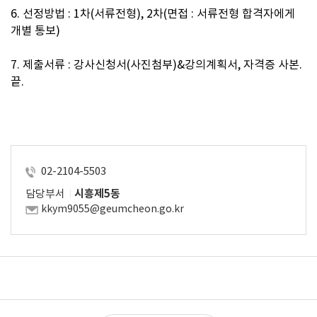
6. 
선정방법 
: 1
차
(
서류전형
), 2
차
(
면접 
: 
서류전형 합격자에게 
개별 통보
)
7. 
제출서류 
: 
강사신청서
(
사진첨부
)&
강의계획서
, 
자격증 사본
. 
끝
.
02-2104-5503
담당부서
시흥제5동
kkym9055@geumcheon.go.kr