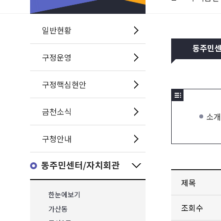
일반현황
동주민
구정운영
구정핵심현안
금천소식
소개
구청안내
동주민센터/자치회관
제목
한눈에보기
조회수
가산동