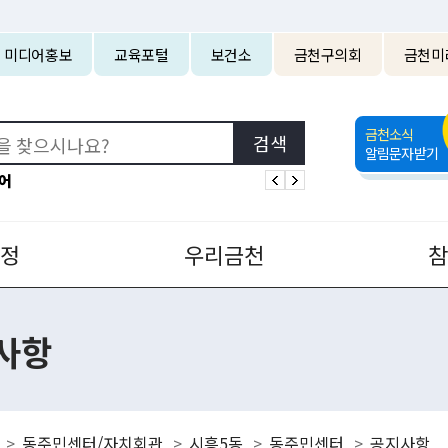
본문 바로가기
미디어홍보
교육포털
보건소
금천구의회
금천미
금천소식
알림문자받기
어
정
우리금천
사항
동주민센터/자치회관
시흥5동
동주민센터
공지사항