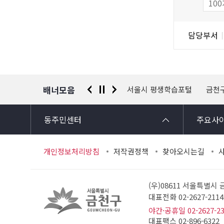
도
조
담
담당부서
사
당
자
정
보
배너모음
 신고센터
경찰청 유실물 통합포털
서울시 평생학습포털
금천
동주민센터
주요사
개인정보처리방침
저작권정책
찾아오시는길
(우)08611 서울특별시
대표전화 02-2627-21
야간·공휴일 02-2627-2
대표팩스 02-896-6322