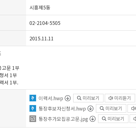
시흥제5동
02-2104-5505
2015.11.11
조
공고문 1부
서 1부
 1부.
이력서.hwp
미리보기
미리듣기
통장후보자신청서.hwp
미리보기
통장추가모집공고문.jpg
미리보기