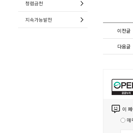
청렴금천
지속가능발전
이전글
다음글
공
공
누
리
콘
공
이 
텐
공
츠
저
매
만
작
족
물