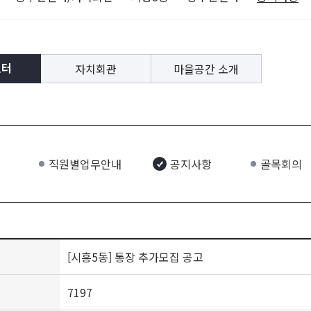
자치회관
마을공간 소개
센터
직원별업무안내
공지사항
골목회의
[시흥5동] 통장 추가모집 공고
7197