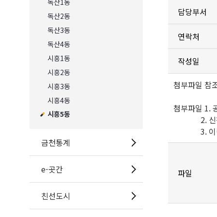
독산1동
담당부서
독산2동
독산3동
연락처
독산4동
시흥1동
작성일
시흥2동
첨부파일 참
시흥3동
시흥4동
첨부파일 1. 
시흥5동
2. 신청
3. 이력서
금천통계
e-곳간
파일
친선도시