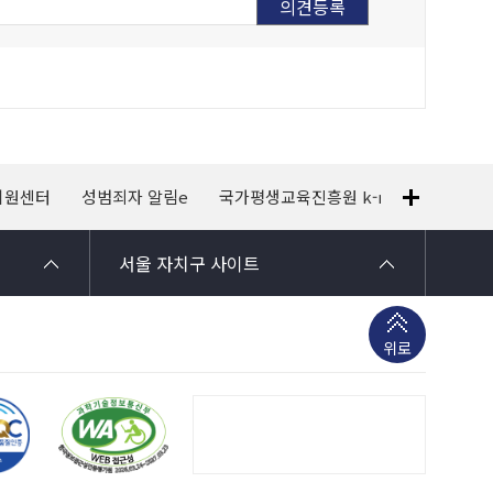
지원센터
성범죄자 알림e
국가평생교육진흥원 k-mooc
120
서울 자치구 사이트
위로