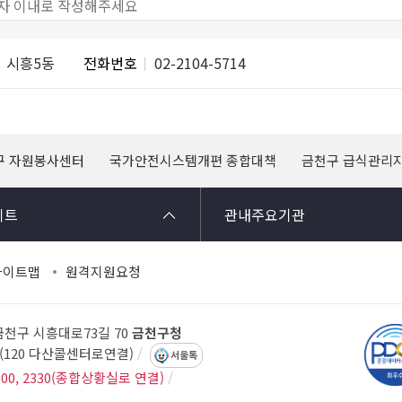
시흥5동
전화번호
02-2104-5714
구 자원봉사센터
국가안전시스템개편 종합대책
금천구 급식관리
이트
관내주요기관
사이트맵
원격지원요청
 금천구 시흥대로73길 70
금천구청
14(120 다산콜센터로연결)
서울톡
300, 2330(종합상황실로 연결)