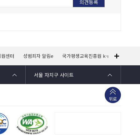
지원센터
성범죄자 알림e
국가평생교육진흥원 k-mooc
120
서울 자치구 사이트
위로