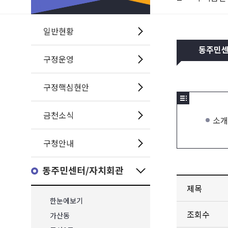
일반현황
동주민
구정운영
구정핵심현안
금천소식
소개
구청안내
동주민센터/자치회관
제목
한눈에보기
조회수
가산동