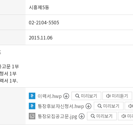
시흥제5동
02-2104-5505
2015.11.06
조
공고문 1부
서 1부
 1부.
이력서.hwp
미리보기
미리듣기
통장후보자신청서.hwp
미리보기
통장모집공고문.jpg
미리보기
미