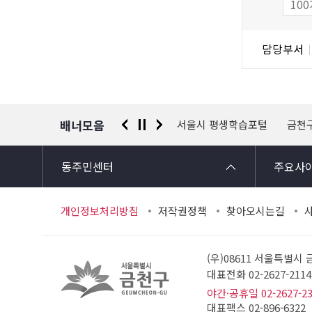
도
조
담
담당부서
사
당
자
정
보
배너모음
 신고센터
경찰청 유실물 통합포털
서울시 평생학습포털
금천
동주민센터
주요사
개인정보처리방침
저작권정책
찾아오시는길
(우)08611 서울특별시
대표전화 02-2627-21
야간·공휴일 02-2627-2
대표팩스 02-896-6322