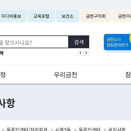
본문 바로가기
미디어홍보
교육포털
보건소
금천구의회
금천미
금천소식
알림문자받기
어
정
우리금천
사항
동주민센터/자치회관
시흥5동
동주민센터
공지사항