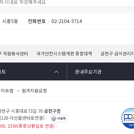
시흥5동
전화번호
02-2104-5714
구 자원봉사센터
국가안전시스템개편 종합대책
금천구 급식관리
이트
관내주요기관
사이트맵
원격지원요청
 금천구 시흥대로73길 70
금천구청
14(120 다산콜센터로연결)
서울톡
300, 2330(종합상황실로 연결)