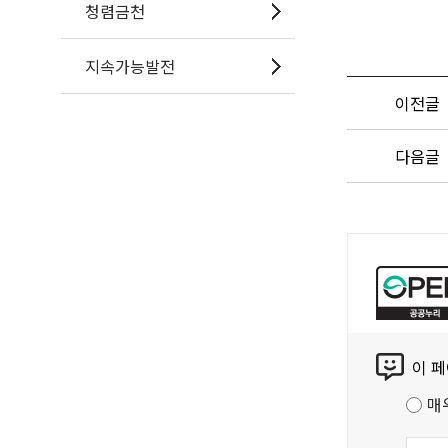
청렴금천
지속가능발전
이전글
다음글
공
공
누
리
콘
공
이 
텐
공
츠
저
매
만
작
족
물