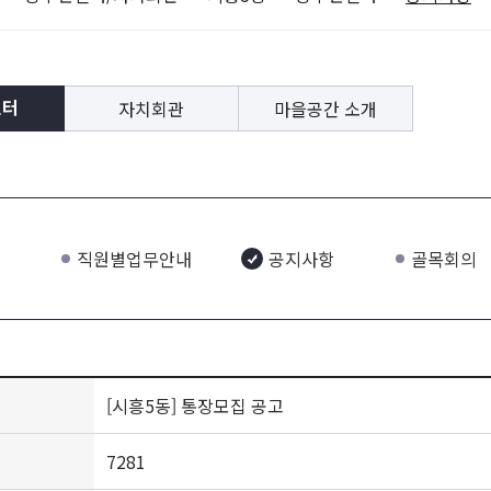
자치회관
마을공간 소개
센터
직원별업무안내
공지사항
골목회의
[시흥5동] 통장모집 공고
7281