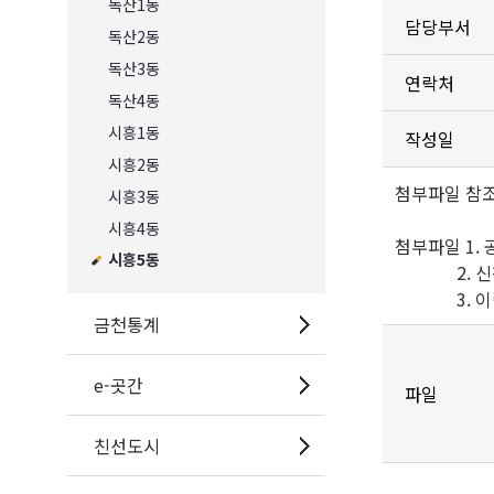
독산1동
담당부서
독산2동
독산3동
연락처
독산4동
시흥1동
작성일
시흥2동
첨부파일 참
시흥3동
시흥4동
첨부파일 1. 
시흥5동
2. 신청
3. 이력서
금천통계
e-곳간
파일
친선도시