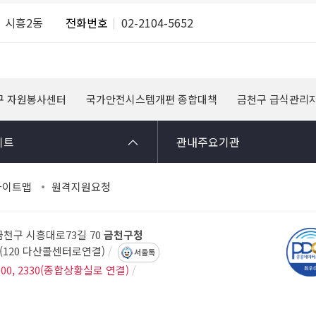
시흥2동
전화번호
02-2104-5652
구 자원봉사센터
국가안전시스템개편 종합대책
금천구 급식관리
이트
관내주요기관
사이트맵
원격지원요청
 금천구 시흥대로73길 70
금천구청
14(120 다산콜센터로연결)
서울톡
300, 2330(종합상황실로 연결)