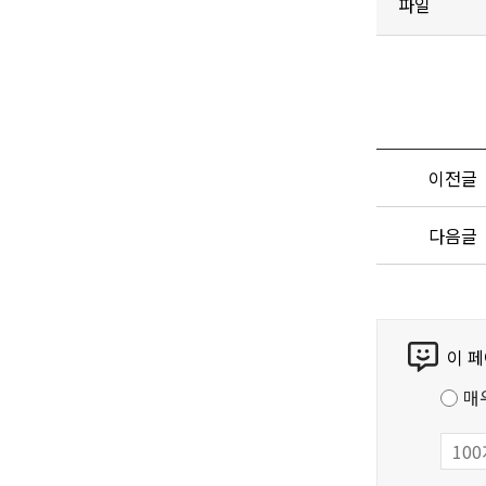
파일
이전글
다음글
콘
이 
텐
츠
매
만
족
도