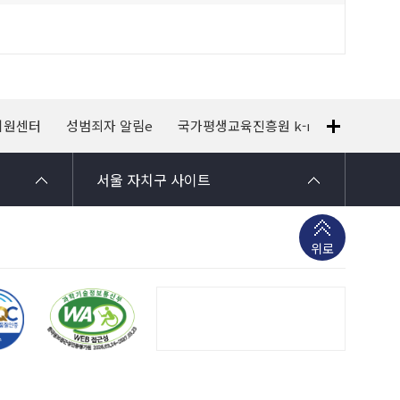
지원센터
성범죄자 알림e
국가평생교육진흥원 k-mooc
120
서울 자치구 사이트
위로