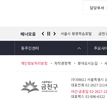
조
담
담당부서
사
당
자
정
보
배너모음
 신고센터
경찰청 유실물 통합포털
서울시 평생학습포털
금천
동주민센터
주요사
개인정보처리방침
저작권정책
찾아오시는길
(우)08611 서울특별시
대표전화 02-2627-21
야간·공휴일 02-2627-2
대표팩스 02-896-6322