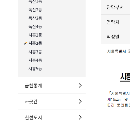
독산1동
담당부서
독산2동
독산3동
연락처
독산4동
시흥1동
작성일
시흥2동
시흥3동
시흥4동
시흥5동
금천통계
e-곳간
친선도시