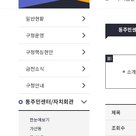
일반현황
동주민
구정운영
구정핵심현안
금천소식
소개
구청안내
동주민센터/자치회관
제목
한눈에보기
조회수
가산동