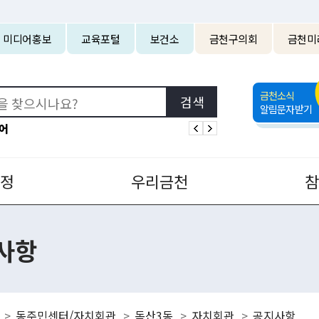
본문 바로가기
미디어홍보
교육포털
보건소
금천구의회
금천미
금천소식
알림문자받기
어
정
우리금천
사항
동주민센터/자치회관
독산3동
자치회관
공지사항