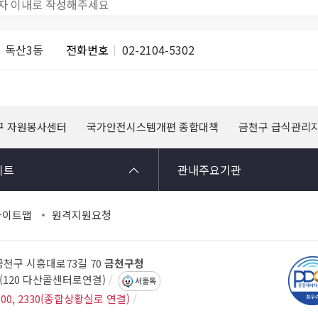
독산3동
전화번호
02-2104-5302
구 자원봉사센터
국가안전시스템개편 종합대책
금천구 급식관리
이트
관내주요기관
사이트맵
원격지원요청
 금천구 시흥대로73길 70
금천구청
14(120 다산콜센터로연결)
서울톡
300, 2330(종합상황실로 연결)