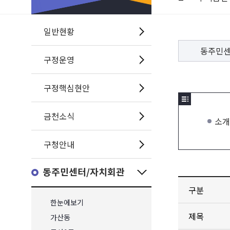
일반현황
동주민
구정운영
구정핵심현안
금천소식
소개
구청안내
동주민센터/자치회관
구분
한눈에보기
제목
가산동