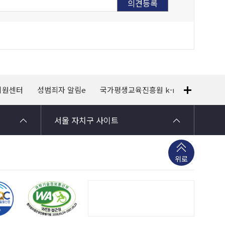
지원센터
성범죄자 알림e
국가평생교육진흥원 k-mooc
120
서울 자치구 사이트
위로