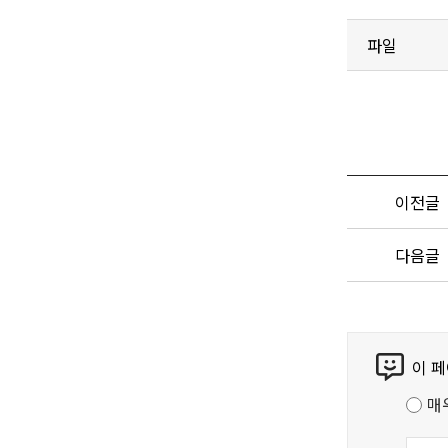
파일
이전글
다음글
콘
이 
텐
츠
매
만
족