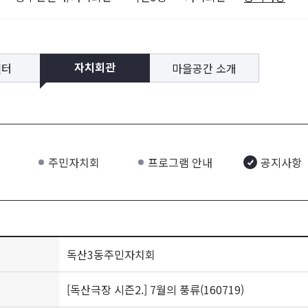
센터
마을공간 소개
자치회관
주민자치회
프로그램 안내
공지사항
독산3동주민자치회
[독산극장 시즌2.] 7월의 풍류(160719)