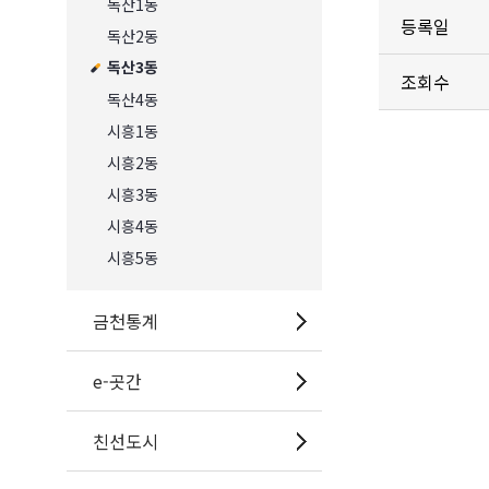
독산1동
등록일
독산2동
독산3동
조회수
독산4동
시흥1동
시흥2동
시흥3동
시흥4동
시흥5동
금천통계
e-곳간
친선도시