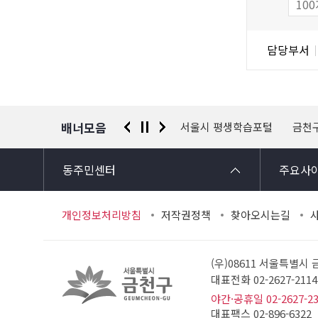
도
조
담
담당부서
사
당
자
정
보
배너모음
 신고센터
경찰청 유실물 통합포털
서울시 평생학습포털
금천
동주민센터
주요사
개인정보처리방침
저작권정책
찾아오시는길
(우)08611 서울특별시
대표전화 02-2627-21
야간·공휴일 02-2627-2
대표팩스 02-896-6322