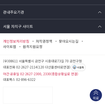
관내주요기관
서울 자치구 사이트
개인정보처리방침
저작권정책
찾아오시는길
사이트맵
원격지원요청
(우)08611 서울특별시 금천구 시흥대로73길 70
금천구청
대표전화 02-2627-2114(120 다산콜센터로연결)
서울톡
야간·공휴일 02-2627-2300, 2330(종합상황실로 연결)
대표팩스 02-896-6322
위로