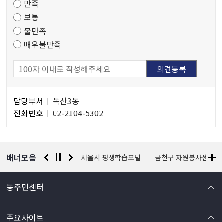
만족
조
보통
사
불만족
매우불만족
담
담당부서
독산3동
당
전화번호
02-2104-5302
자
정
보
배너모음
경찰청 유실물 통합포털
서울시 평생학습포털
금천구 자원봉사센터
동주민센터
주요사이트