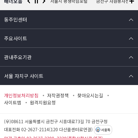
배너모음
경찰청 유실물 통합포털
서울시 평생학습포털
금천구 자원봉사센터
동주민센터
주요사이트
관내주요기관
서울 자치구 사이트
개인정보처리방침
저작권정책
찾아오시는길
사이트맵
원격지원요청
(우)08611 서울특별시 금천구 시흥대로73길 70
금천구청
대표전화 02-2627-2114(120 다산콜센터로연결)
서울톡