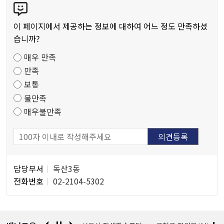
텐
츠
이 페이지에서 제공하는 정보에 대하여 어느 정도 만족하셨
만
습니까?
족
매우 만족
도
만족
조
보통
사
불만족
매우불만족
담
담당부서
독산3동
당
전화번호
02-2104-5302
자
정
보