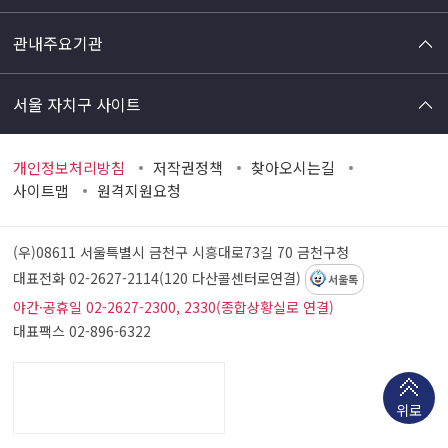
관내주요기관
서울 자치구 사이트
개인정보처리방침
저작권정책
찾아오시는길
사이트맵
원격지원요청
(우)08611 서울특별시 금천구 시흥대로73길 70
금천구청
대표전화 02-2627-2114(120 다산콜센터로연결)
서울톡
야간·공휴일 02-2627-2300, 2330(종합상황실로 연결)
대표팩스 02-896-6322
위로