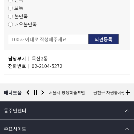
조
보통
사
불만족
매우불만족
담
담당부서
독산2동
당
전화번호
02-2104-5272
자
정
보
배너모음
경찰청 유실물 통합포털
서울시 평생학습포털
금천구 자원봉사센터
동주민센터
주요사이트