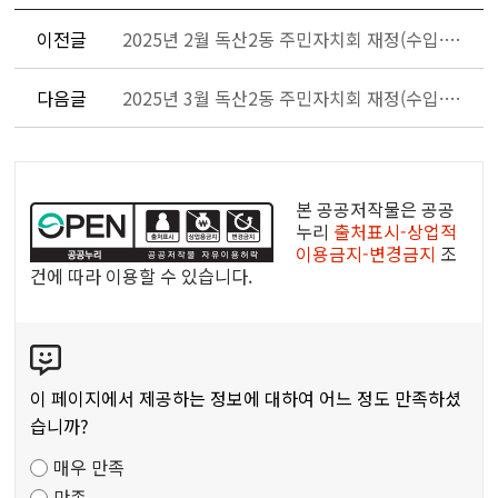
이전글
2025년 2월 독산2동 주민자치회 재정(수입·지출) 현황 공개
다음글
2025년 3월 독산2동 주민자치회 재정(수입·지출)현황 공개
공
공
본 공공저작물은 공공
누
누리
출처표시-상업적
이용금지-변경금지
조
리
건에 따라 이용할 수 있습니다.
공
공
콘
저
텐
작
츠
물
이 페이지에서 제공하는 정보에 대하여 어느 정도 만족하셨
만
습니까?
족
매우 만족
도
만족