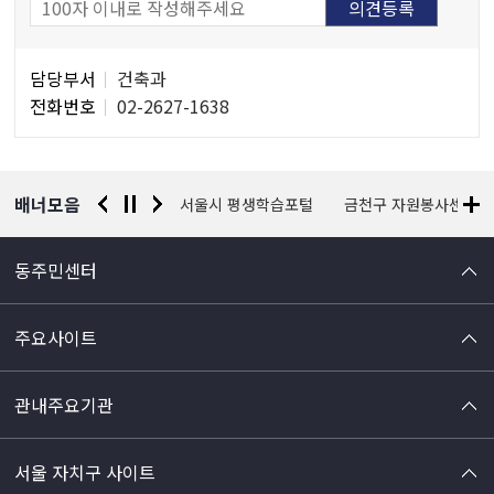
담
담당부서
건축과
당
전화번호
02-2627-1638
자
정
보
배너모음
경찰청 유실물 통합포털
서울시 평생학습포털
금천구 자원봉사센터
동주민센터
주요사이트
관내주요기관
서울 자치구 사이트