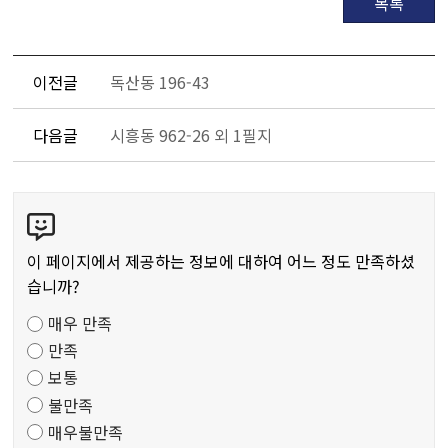
목록
이전글
독산동 196-43
다음글
시흥동 962-26 외 1필지
콘
텐
츠
이 페이지에서 제공하는 정보에 대하여 어느 정도 만족하셨
만
습니까?
족
매우 만족
도
만족
조
보통
사
불만족
매우불만족