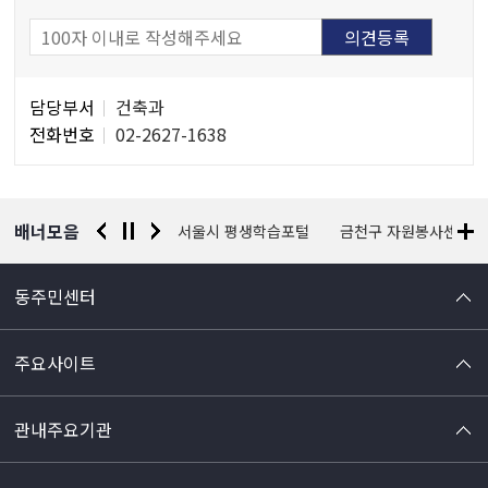
담
담당부서
건축과
당
전화번호
02-2627-1638
자
정
보
배너모음
경찰청 유실물 통합포털
서울시 평생학습포털
금천구 자원봉사센터
동주민센터
주요사이트
관내주요기관