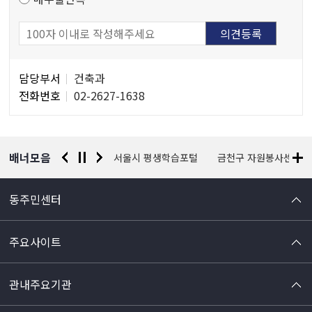
담
담당부서
건축과
당
전화번호
02-2627-1638
자
정
보
배너모음
경찰청 유실물 통합포털
서울시 평생학습포털
금천구 자원봉사센터
동주민센터
주요사이트
관내주요기관