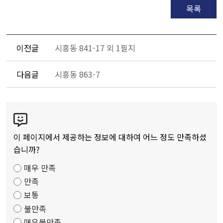
목록
이전글
시흥동 841-17 외 1필지
다음글
시흥동 863-7
콘
텐
츠
이 페이지에서 제공하는 정보에 대하여 어느 정도 만족하셨
만
습니까?
족
매우 만족
도
만족
조
보통
사
불만족
매우불만족