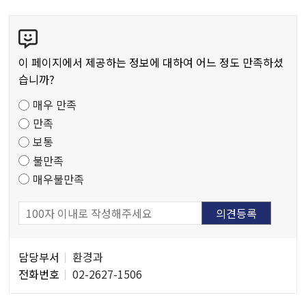
콘
텐
츠
이 페이지에서 제공하는 정보에 대하여 어느 정도 만족하셨
만
습니까?
족
매우 만족
도
만족
조
보통
사
불만족
매우불만족
담
담당부서
환경과
당
전화번호
02-2627-1506
자
정