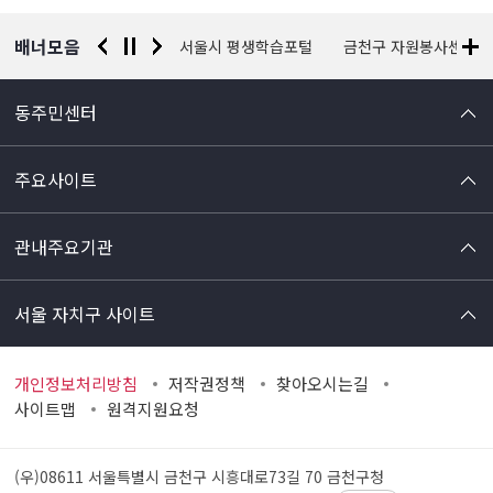
보
배너모음
경찰청 유실물 통합포털
서울시 평생학습포털
금천구 자원봉사센터
동주민센터
주요사이트
관내주요기관
서울 자치구 사이트
개인정보처리방침
저작권정책
찾아오시는길
사이트맵
원격지원요청
(우)08611 서울특별시 금천구 시흥대로73길 70
금천구청