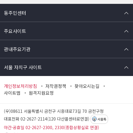
동주민센터
주요사이트
관내주요기관
서울 자치구 사이트
개인정보처리방침
저작권정책
찾아오시는길
사이트맵
원격지원요청
(우)08611 서울특별시 금천구 시흥대로73길 70
금천구청
대표전화 02-2627-2114(120 다산콜센터로연결)
서울톡
야간·공휴일 02-2627-2300, 2330(종합상황실로 연결)