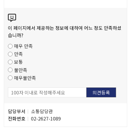
공
콘
저
텐
작
츠
물
이 페이지에서 제공하는 정보에 대하여 어느 정도 만족하셨
만
습니까?
족
매우 만족
도
만족
조
보통
사
불만족
매우불만족
담
담당부서
소통담당관
당
전화번호
02-2627-1089
자
정