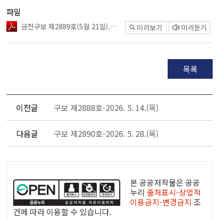
파일
금천구보 제2889호(5월 21일).pdf
미리보기
미리듣기
목록
이전글
구보 제2888호-2026. 5. 14.(목)
다음글
구보 제2890호-2026. 5. 28.(목)
공
공
본 공공저작물은 공공
누
누리
출처표시-상업적
이용금지-변경금지
조
리
건에 따라 이용할 수 있습니다.
공