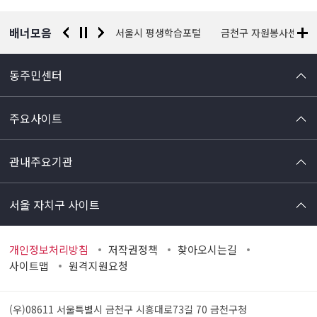
보
배너모음
경찰청 유실물 통합포털
서울시 평생학습포털
금천구 자원봉사센터
동주민센터
주요사이트
관내주요기관
서울 자치구 사이트
개인정보처리방침
저작권정책
찾아오시는길
사이트맵
원격지원요청
(우)08611 서울특별시 금천구 시흥대로73길 70
금천구청